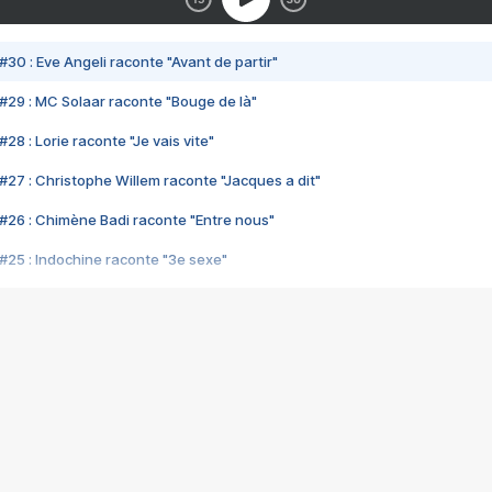
#30 : Eve Angeli raconte "Avant de partir"
#29 : MC Solaar raconte "Bouge de là"
28 : Lorie raconte "Je vais vite"
#27 : Christophe Willem raconte "Jacques a dit"
#26 : Chimène Badi raconte "Entre nous"
#25 : Indochine raconte "3e sexe"
#24 : Zaho raconte "C'est chelou"
#23 : Patrick Bruel raconte "Au café des délices"
#22 : Kyo raconte "Le chemin"
#21 : Nolwenn Leroy raconte "Cassé"
#20 : Patrick Hernandez raconte "Born to be alive"