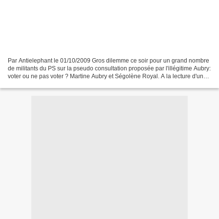
Par Antielephant le 01/10/2009 Gros dilemme ce soir pour un grand nombre
de militants du PS sur la pseudo consultation proposée par l'illégitime Aubry:
voter ou ne pas voter ? Martine Aubry et Ségolène Royal. A la lecture d'un
certain nombre de réactions...