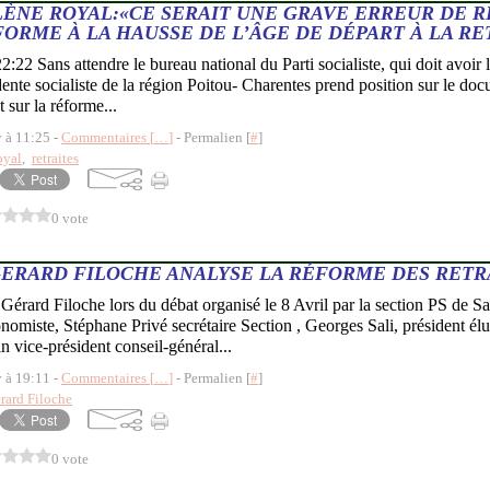
ÈNE ROYAL:«CE SERAIT UNE GRAVE ERREUR DE R
ORME À LA HAUSSE DE L’ÂGE DE DÉPART À LA RE
:22 Sans attendre le bureau national du Parti socialiste, qui doit avoir 
dente socialiste de la région Poitou- Charentes prend position sur le doc
sur la réforme...
y à 11:25 -
Commentaires [
…
]
- Permalien [
#
]
oyal
,
retraites
0 vote
ERARD FILOCHE ANALYSE LA RÉFORME DES RETR
 Gérard Filoche lors du débat organisé le 8 Avril par la section PS de S
miste, Stéphane Privé secrétaire Section , Georges Sali, président élu
 vice-président conseil-général...
y à 19:11 -
Commentaires [
…
]
- Permalien [
#
]
rard Filoche
0 vote