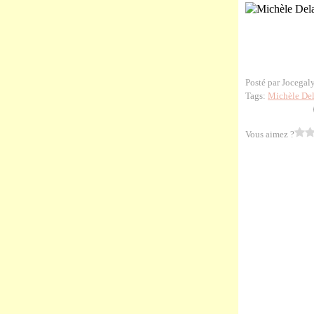
Posté par Jocegal
Tags:
Michèle De
Vous aimez ?