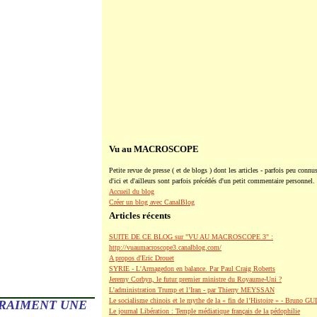
Vu au MACROSCOPE
Petite revue de presse ( et de blogs ) dont les articles - parfois peu connus
d'ici et d'ailleurs sont parfois précédés d'un petit commentaire personnel.
Accueil du blog
Créer un blog avec CanalBlog
Articles récents
SUITE DE CE BLOG sur "VU AU MACROSCOPE 3" :
http://vuaumacroscope3.canalblog.com/
A propos d'Eric Drouet
SYRIE - L'Armagedon en balance. Par Paul Craig Roberts
Jeremy Corbyn, le futur premier ministre du Royaume-Uni ?
L’administration Trump et l’Iran - par Thierry MEYSSAN
Le socialisme chinois et le mythe de la « fin de l’Histoire » - Bruno G
 VRAIMENT UNE
Le journal Libération : Temple médiatique français de la pédophilie