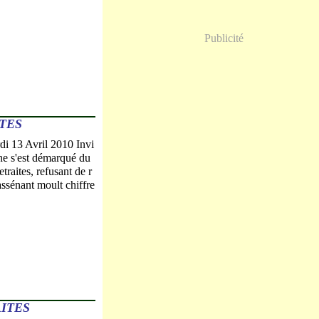
Publicité
TES
di 13 Avril 2010 Invi
he s'est démarqué du
traites, refusant de r
assénant moult chiffre
ITES