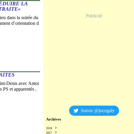
ÉDUIRE LA
TRAITE»
Publicité
lieu dans la soirée du
ument d’orientation d
AITES
aint-Denis avec Antoi
s PS et apparentés ,
Suivre @jocegaly
Archives
2018
2017
Décembre
(2)