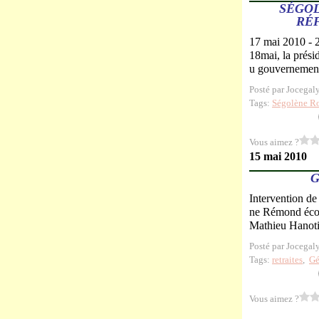
SÉGOL
RÉF
17 mai 2010 - 22
18mai, la prési
u gouvernement 
Posté par Jocegal
Tags:
Ségolène R
Vous aimez ?
15 mai 2010
G
Intervention de
ne Rémond écono
Mathieu Hanotin
Posté par Jocegal
Tags:
retraites
,
Gé
Vous aimez ?