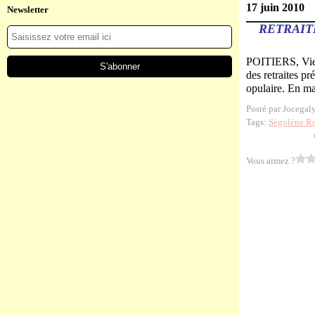
17 juin 2010
Newsletter
RETRAIT
POITIERS, Vien
des retraites p
opulaire. En ma
Posté par Jocegal
Tags:
Ségolène R
Vous aimez ?