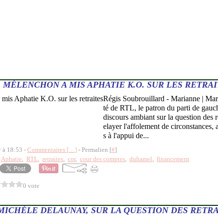
MÉLENCHON A MIS APHATIE K.O. SUR LES RETRAI
Régis Soubrouillard - Marianne | Mar
té de RTL, le patron du parti de gauc
discours ambiant sur la question des re
elayer l'affolement de circonstances, 
s à l'appui de...
y à 18:53 -
Commentaires [
…
]
- Permalien [
#
]
,
Aphatie
,
RTL
,
retraites
,
cor
,
cour des comptes
,
duhamel
,
financement
0 vote
MICHÈLE DELAUNAY, SUR LA QUESTION DES RETRA