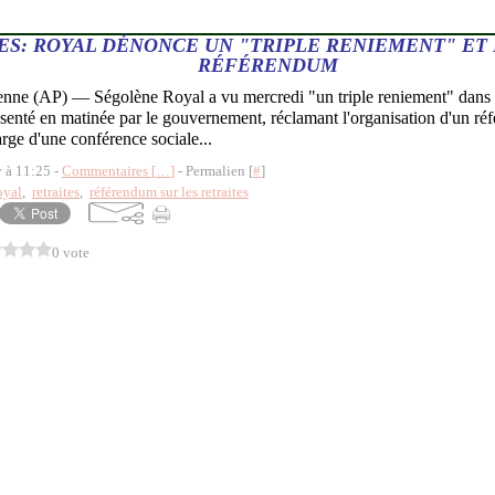
ES: ROYAL DÉNONCE UN "TRIPLE RENIEMENT" ET
RÉFÉRENDUM
ne (AP) — Ségolène Royal a vu mercredi "un triple reniement" dans l
résenté en matinée par le gouvernement, réclamant l'organisation d'un réf
rge d'une conférence sociale...
y à 11:25 -
Commentaires [
…
]
- Permalien [
#
]
oyal
,
retraites
,
référendum sur les retraites
0 vote