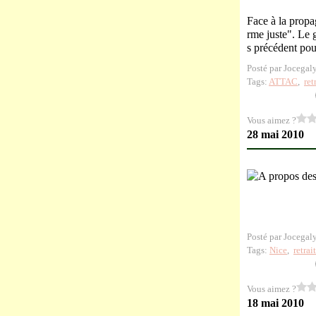
Face à la propa
rme juste". Le
s précédent pou
Posté par Jocegal
Tags:
ATTAC
,
ret
Vous aimez ?
28 mai 2010
Posté par Jocegal
Tags:
Nice
,
retrai
Vous aimez ?
18 mai 2010