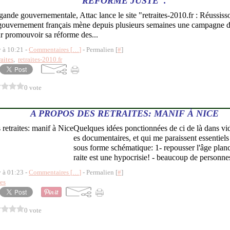
RÉFORME JUSTE".
gande gouvernementale, Attac lance le site "retraites-2010.fr : Réussis
 gouvernement français mène depuis plusieurs semaines une campagne 
r promouvoir sa réforme des...
y à 10:21 -
Commentaires [
…
]
- Permalien [
#
]
raites
,
retraites-2010.fr
0 vote
A PROPOS DES RETRAITES: MANIF À NICE
Quelques idées ponctionnées de ci de là dans vi
es documentaires, et qui me paraissent essentiels 
sous forme schématique: 1- repousser l'âge planch
raite est une hypocrisie! - beaucoup de personnes
y à 01:23 -
Commentaires [
…
]
- Permalien [
#
]
tes
0 vote