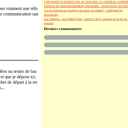
L’INVASION N’AVANCE PAS AU HASARD. LE GÉNÉRAL GOMAR
PATRON DU RENSEIGNEMENT MILITAIRE, L’EXPLIQUE.16/9/201
sons vraiment une réfo
"La loi Schiappa ne protégera pas mieux les enfants", s'indignent les
de communication san
associations
Loi Schiappa : pour Maître Eolas, l'article 2 dit le contraire de ce qui lui 
reproché
Derniers commentaires
déos ou textes de bas
et que je dépose ici,
er de départ à la ret
...