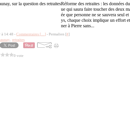
Réforme des retraites : les données d
ue qui saura faire toucher des deux ma
ée que personne ne se sauvera seul et 
ys, chaque choix implique un effort e
ner à Pierre sans...
y à 14:48 -
Commentaires [
…
]
- Permalien [
#
]
launay
,
retraites
0 vote