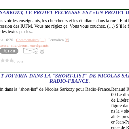
SARKOZY, LE PROJET PÉCRESSE EST «UN PROJET 
s voir les enseignants, les chercheurs et les étudiants dans la rue ! Fini l
pression des IUFM. Vous me réglez ça. Vous vous couchez. (…) S’il le f
 les textes par les...
y à 16:20 -
Commentaires [
…
]
- Permalien [
#
]
cresse
,
chercheurs
,
enseignants
0 vote
T JOFFRIN DANS LA "SHORT-LIST" DE NICOLAS S
RADIO-FRANCE.
Renaud Re
09 Le dire
de Libérat
figure dan
ns la « sh
alités pre
er Jean-Pa
ence de R