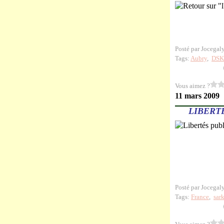
Posté par Jocegal
Tags:
Aubry
,
DSK
Vous aimez ?
11 mars 2009
LIBERT
Posté par Jocegal
Tags:
France
,
sar