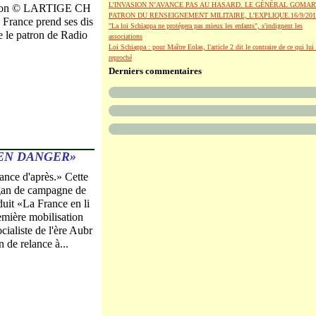
L’INVASION N’AVANCE PAS AU HASARD. LE GÉNÉRAL GOMAR
illon © LARTIGE CH
PATRON DU RENSEIGNEMENT MILITAIRE, L’EXPLIQUE.16/9/201
France prend ses dis
"La loi Schiappa ne protégera pas mieux les enfants", s'indignent les
 le patron de Radio
associations
Loi Schiappa : pour Maître Eolas, l'article 2 dit le contraire de ce qui lui 
reproché
Derniers commentaires
 EN DANGER»
rance d'après.» Cette
ogan de campagne de
uit «La France en li
remière mobilisation
cialiste de l'ère Aubr
 de relance à...