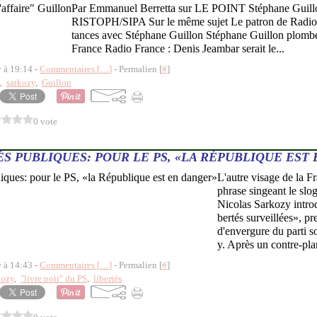
Par Emmanuel Berretta sur LE POINT Stéphane Gu
RISTOPH/SIPA Sur le même sujet Le patron de Radio 
tances avec Stéphane Guillon Stéphane Guillon plombe
France Radio France : Denis Jeambar serait le...
y à 19:14 -
Commentaires [
…
]
- Permalien [
#
]
,
sarkozy
,
Guillon
0 vote
ÉS PUBLIQUES: POUR LE PS, «LA RÉPUBLIQUE EST
L'autre visage de la F
phrase singeant le sl
Nicolas Sarkozy introd
bertés surveillées», p
d'envergure du parti so
y. Après un contre-plan
y à 14:43 -
Commentaires [
…
]
- Permalien [
#
]
kozy
,
"livre noir" du PS
,
libertés