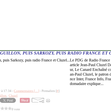
GUILLON, PUIS SARKOZY, PUIS RADIO FRANCE ET C
Le PDG de Radio France "
article Jean-Paul Cluzel D
ur, Le Canard Enchaîné con
an-Paul Cluzel, le patron
nce Inter, France Info, Fra
domadaire explique...
y à 17:34 -
Commentaires [
…
]
- Permalien [
#
]
illon
,
Cluzel
0 vote