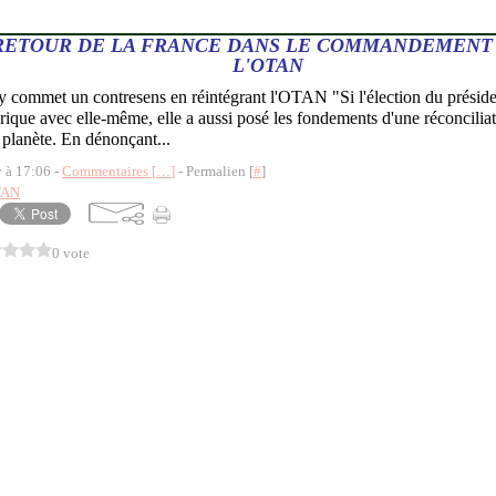
 RETOUR DE LA FRANCE DANS LE COMMANDEMENT
L'OTAN
y commet un contresens en réintégrant l'OTAN "Si l'élection du présid
rique avec elle-même, elle a aussi posé les fondements d'une réconcilia
a planète. En dénonçant...
y à 17:06 -
Commentaires [
…
]
- Permalien [
#
]
TAN
0 vote