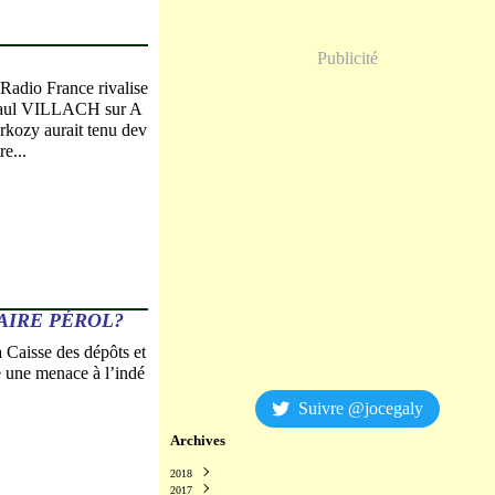
Publicité
 Radio France rivalise
ar Paul VILLACH sur A
kozy aurait tenu dev
re...
AIRE PÉROL?
a Caisse des dépôts et
 une menace à l’indé
Suivre @jocegaly
Archives
2018
2017
Décembre
(2)