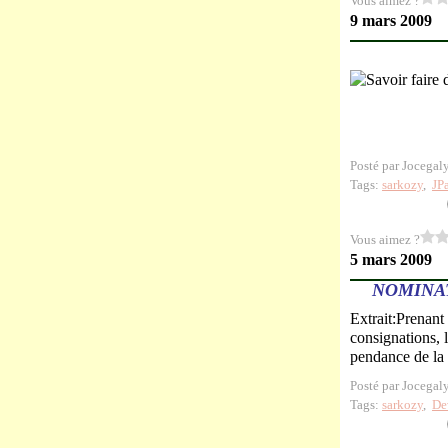
Vous aimez ?
9 mars 2009
Posté par Jocegal
Tags:
sarkozy
,
JP
Vous aimez ?
5 mars 2009
NOMINAT
Extrait:Prenant
consignations,
pendance de la
Posté par Jocegal
Tags:
sarkozy
,
De