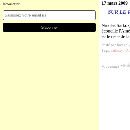
17 mars 2009
Newsletter
SUR LE
Nicolas Sarkoz
éconcilié l'Amé
ec le reste de l
Posté par Jocegal
Tags:
sarkozy
,
O
Vous aimez ?