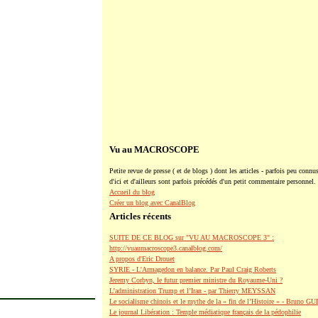
Vu au MACROSCOPE
Petite revue de presse ( et de blogs ) dont les articles - parfois peu connus
d'ici et d'ailleurs sont parfois précédés d'un petit commentaire personnel.
Accueil du blog
Créer un blog avec CanalBlog
Articles récents
SUITE DE CE BLOG sur "VU AU MACROSCOPE 3" :
http://vuaumacroscope3.canalblog.com/
A propos d'Eric Drouet
SYRIE - L'Armagedon en balance. Par Paul Craig Roberts
Jeremy Corbyn, le futur premier ministre du Royaume-Uni ?
L’administration Trump et l’Iran - par Thierry MEYSSAN
Le socialisme chinois et le mythe de la « fin de l’Histoire » - Bruno G
Le journal Libération : Temple médiatique français de la pédophilie