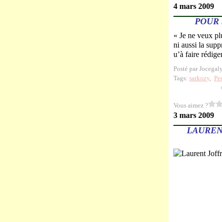
4 mars 2009
POUR 
« Je ne veux plu
ni aussi la sup
u’à faire rédiger
Posté par Jocegal
Tags:
sarkozy
,
Pe
Vous aimez ?
3 mars 2009
LAUREN