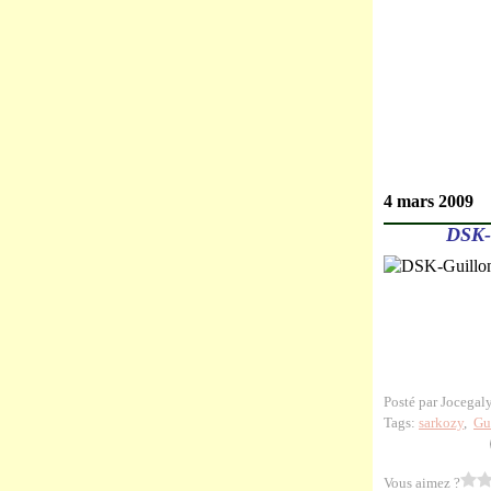
4 mars 2009
DSK-
Posté par Jocegal
Tags:
sarkozy
,
Gu
Vous aimez ?