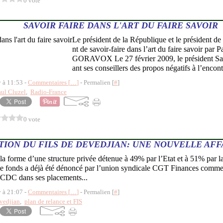
0 vote
SAVOIR FAIRE DANS L'ART DU FAIRE SAVOIR
Le président de la République et le président de
nt de savoir-faire dans l’art du faire savoir p
GORAVOX Le 27 février 2009, le président Sar
ant ses conseillers des propos négatifs à l’encont
y à 11:53 -
Commentaires [
…
]
- Permalien [
#
]
aul Cluzel
,
Radio-France
0 vote
ION DU FILS DE DEVEDJIAN: UNE NOUVELLE AFF
 la forme d’une structure privée détenue à 49% par l’Etat et à 51% par l
 le fonds a déjà été dénoncé par l’union syndicale CGT Finances comme
 CDC dans ses placements...
y à 21:07 -
Commentaires [
…
]
- Permalien [
#
]
vedjian
,
plan de relance et FIS