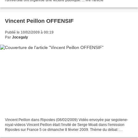
l'université ont organisé une lecture publique. ... lire l'article
Vincent Peillon OFFENSIF
Publié le 10/02/2009 à 00:19
Par
Jocegaly
Vincent Peillon dans Ripostes (08/02/2009) Vidéo envoyée par segolene-
royal-videos Vincent Peillon était l'invité de Serge Moati dans l'emission
Ripostes sur France 5 ce dimanche 8 février 2009. Thème du débat :
"Sarkozy et les crises" Invités : Robert...