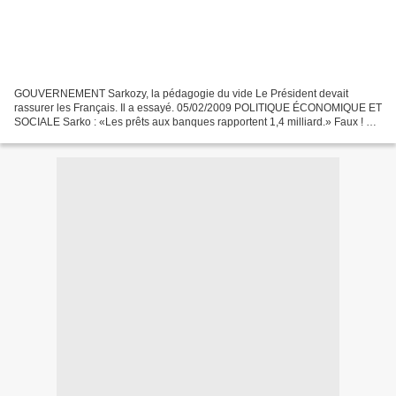
GOUVERNEMENT Sarkozy, la pédagogie du vide Le Président devait
rassurer les Français. Il a essayé. 05/02/2009 POLITIQUE ÉCONOMIQUE ET
SOCIALE Sarko : «Les prêts aux banques rapportent 1,4 milliard.» Faux ! En
déclarant que les prêts consentis par l'Etat...