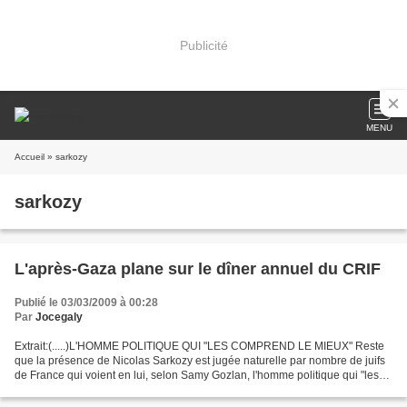
Publicité
MENU
Accueil
» sarkozy
sarkozy
L'après-Gaza plane sur le dîner annuel du CRIF
Publié le 03/03/2009 à 00:28
Par
Jocegaly
Extrait:(.....)L'HOMME POLITIQUE QUI "LES COMPREND LE MIEUX" Reste
que la présence de Nicolas Sarkozy est jugée naturelle par nombre de juifs
de France qui voient en lui, selon Samy Gozlan, l'homme politique qui "les
comprend le mieux". Contrairement...