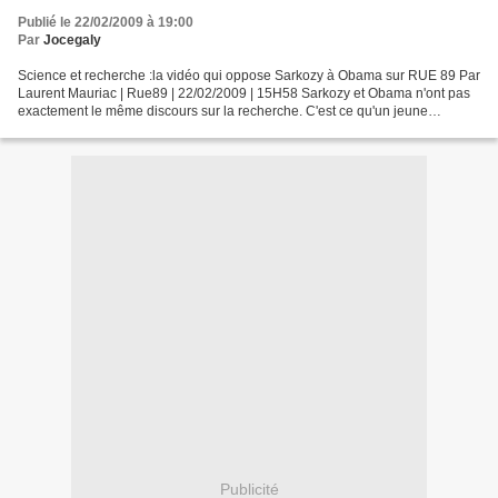
Publié le 22/02/2009 à 19:00
Par
Jocegaly
Science et recherche :la vidéo qui oppose Sarkozy à Obama sur RUE 89 Par
Laurent Mauriac | Rue89 | 22/02/2009 | 15H58 Sarkozy et Obama n'ont pas
exactement le même discours sur la recherche. C'est ce qu'un jeune
chercheur a voulu démontrer en superposant...
Publicité