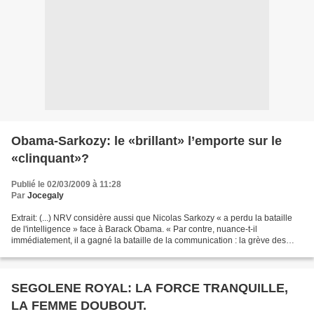
Obama-Sarkozy: le «brillant» l’emporte sur le
«clinquant»?
Publié le 02/03/2009 à 11:28
Par
Jocegaly
Extrait: (...) NRV considère aussi que Nicolas Sarkozy « a perdu la bataille
de l'intelligence » face à Barack Obama. « Par contre, nuance-t-il
immédiatement, il a gagné la bataille de la communication : la grève des
chercheurs, on ne la trouve pas, on...
SEGOLENE ROYAL: LA FORCE TRANQUILLE,
LA FEMME DOUBOUT.