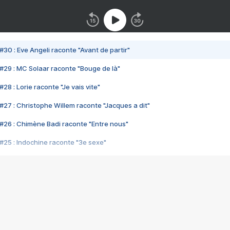
#30 : Eve Angeli raconte "Avant de partir"
#29 : MC Solaar raconte "Bouge de là"
28 : Lorie raconte "Je vais vite"
#27 : Christophe Willem raconte "Jacques a dit"
#26 : Chimène Badi raconte "Entre nous"
#25 : Indochine raconte "3e sexe"
#24 : Zaho raconte "C'est chelou"
#23 : Patrick Bruel raconte "Au café des délices"
#22 : Kyo raconte "Le chemin"
#21 : Nolwenn Leroy raconte "Cassé"