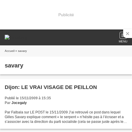
Publicité
MENU
Accueil
» savary
savary
Dijon: LE VRAI VISAGE DE PEILLON
Publié le 15/11/2009 à 15:35
Par
Jocegaly
Par Falbala sur LE POST le 15/11/2009 J’ai retrouvé ce post dans lequel
Gilles Savary explique comment « le serpent » n’hésite pas à l’écraser et a
s’associer avec la direction du parti socialiste (cela se passe juste après le
congrès) pour pouvoir se...