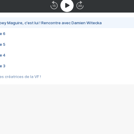
bey Maguire, c'est lui ! Rencontre avec Damien Witecka
e 6
e 5
e 4
e 3
s créatrices de la VF !
e 2
e 1
e Mektoub My Love arrive enfin ! Rencontre avec Shaïn Boumedine et Sal
i : après Toni en famille
elle réalise le bouleversant Dites lui que je l'aime