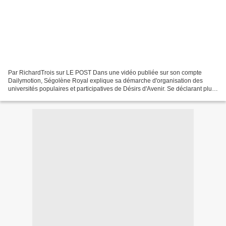
Par RichardTrois sur LE POST Dans une vidéo publiée sur son compte
Dailymotion, Ségolène Royal explique sa démarche d'organisation des
universités populaires et participatives de Désirs d'Avenir. Se déclarant plus
que jamais engagée dans la bataille des...