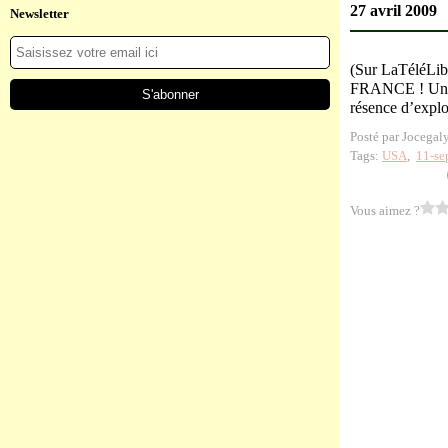
27 avril 2009
Newsletter
(Sur LaTéléLib
FRANCE ! Un spé
résence d’explo
Posté par Jocegal
Tags:
USA
,
11-se
Vous aimez ?