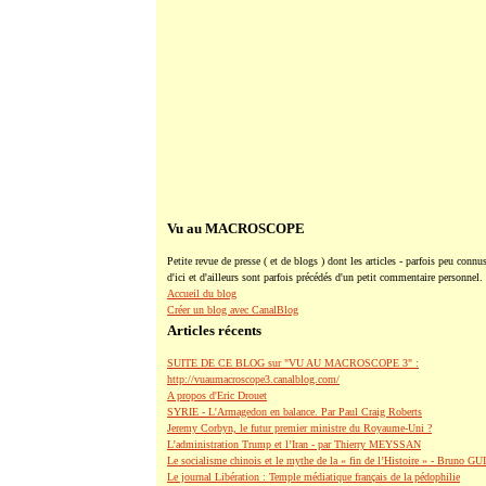
Vu au MACROSCOPE
Petite revue de presse ( et de blogs ) dont les articles - parfois peu connus
d'ici et d'ailleurs sont parfois précédés d'un petit commentaire personnel.
Accueil du blog
Créer un blog avec CanalBlog
Articles récents
SUITE DE CE BLOG sur "VU AU MACROSCOPE 3" :
http://vuaumacroscope3.canalblog.com/
A propos d'Eric Drouet
SYRIE - L'Armagedon en balance. Par Paul Craig Roberts
Jeremy Corbyn, le futur premier ministre du Royaume-Uni ?
L’administration Trump et l’Iran - par Thierry MEYSSAN
Le socialisme chinois et le mythe de la « fin de l’Histoire » - Bruno G
Le journal Libération : Temple médiatique français de la pédophilie