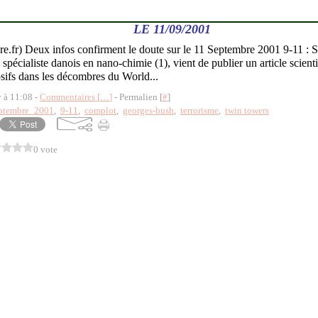
LE 11/09/2001
re.fr) Deux infos confirment le doute sur le 11 Septembre 2001 9-
cialiste danois en nano-chimie (1), vient de publier un article scient
sifs dans les décombres du World...
y à 11:08 -
Commentaires [
…
]
- Permalien [
#
]
ptembre_2001
,
9-11
,
complot
,
georges-bush
,
terrorisme
,
twin towers
0 vote