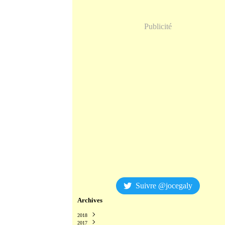
Publicité
Suivre @jocegaly
Archives
2018
2017
Décembre
(2)