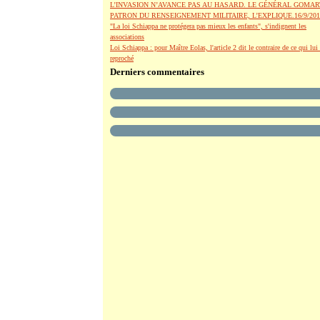
L’INVASION N’AVANCE PAS AU HASARD. LE GÉNÉRAL GOMAR
PATRON DU RENSEIGNEMENT MILITAIRE, L’EXPLIQUE.16/9/201
"La loi Schiappa ne protégera pas mieux les enfants", s'indignent les
associations
Loi Schiappa : pour Maître Eolas, l'article 2 dit le contraire de ce qui lui 
reproché
Derniers commentaires