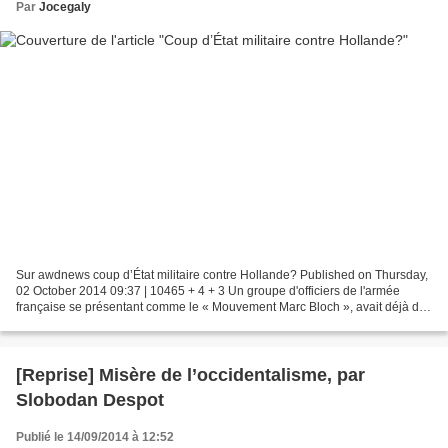
Par
Jocegaly
Sur awdnews coup d’État militaire contre Hollande? Published on Thursday,
02 October 2014 09:37 | 10465 + 4 + 3 Un groupe d'officiers de l'armée
française se présentant comme le « Mouvement Marc Bloch », avait déjà dit
à haute voix en mars dernier que...
[Reprise] Misère de l’occidentalisme, par
Slobodan Despot
Publié le 14/09/2014 à 12:52