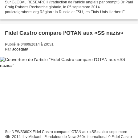
Sur GLOBAL RESEARCH (traduction de l'article anglais par prompt ) Dr Paul
Craig Roberts Recherche globale, le 05 septembre 2014
paulcraigroberts.org Région : la Russie et FSU, les Etats-Unis Herbert E.
Meyer, un cinglé qui était un assistant spécial au...
Fidel Castro compare l’OTAN aux «SS nazis»
Publié le 04/09/2014 à 20:51
Par
Jocegaly
Sur NEWS360X Fidel Castro compare l’OTAN aux «SS nazis» septembre
4th, 2014 | by Mickael - Fondateur de News360x International 0 Fidel Castro