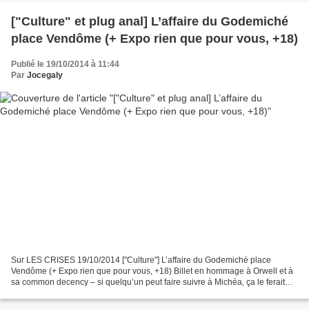
["Culture" et plug anal] L’affaire du Godemiché
place Vendôme (+ Expo rien que pour vous, +18)
Publié le 19/10/2014 à 11:44
Par
Jocegaly
Sur LES CRISES 19/10/2014 ["Culture"] L’affaire du Godemiché place
Vendôme (+ Expo rien que pour vous, +18) Billet en hommage à Orwell et à
sa common decency – si quelqu’un peut faire suivre à Michéa, ça le ferait
rire je suis sûr, je n’ai hélas pas son...