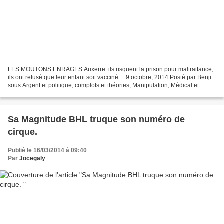
LES MOUTONS ENRAGES Auxerre: ils risquent la prison pour maltraitance,
ils ont refusé que leur enfant soit vacciné… 9 octobre, 2014 Posté par Benji
sous Argent et politique, complots et théories, Manipulation, Médical et
alimentation, Réflexion 10 commentaires...
Sa Magnitude BHL truque son numéro de
cirque.
Publié le 16/03/2014 à 09:40
Par
Jocegaly