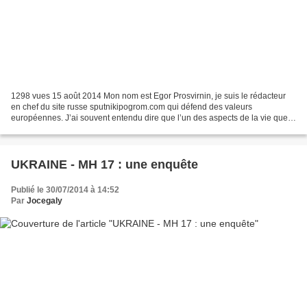
1298 vues 15 août 2014 Mon nom est Egor Prosvirnin, je suis le rédacteur
en chef du site russe sputnikipogrom.com qui défend des valeurs
européennes. J’ai souvent entendu dire que l’un des aspects de la vie que
chérissent les Européens, et en particulier...
UKRAINE - MH 17 : une enquête
Publié le 30/07/2014 à 14:52
Par
Jocegaly