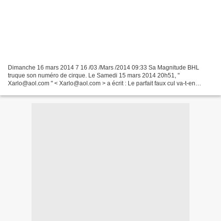
Dimanche 16 mars 2014 7 16 /03 /Mars /2014 09:33 Sa Magnitude BHL
truque son numéro de cirque. Le Samedi 15 mars 2014 20h51, "
Xarlo@aol.com " < Xarlo@aol.com > a écrit : Le parfait faux cul va-t-en
guerre...Incroyable, à voir absolument: Bernard Henry...