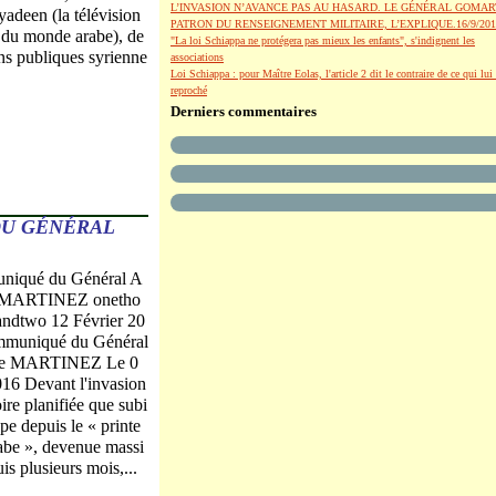
L’INVASION N’AVANCE PAS AU HASARD. LE GÉNÉRAL GOMAR
adeen (la télévision
PATRON DU RENSEIGNEMENT MILITAIRE, L’EXPLIQUE.16/9/201
e du monde arabe), de
"La loi Schiappa ne protégera pas mieux les enfants", s'indignent les
ns publiques syrienne
associations
Loi Schiappa : pour Maître Eolas, l'article 2 dit le contraire de ce qui lui 
reproché
Derniers commentaires
DU GÉNÉRAL
iqué du Général A
e MARTINEZ onetho
andtwo 12 Février 20
muniqué du Général
ne MARTINEZ Le 0
016 Devant l'invasion
ire planifiée que subi
ope depuis le « printe
abe », devenue massi
is plusieurs mois,...