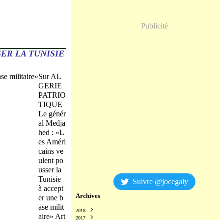
Publicité
ER LA TUNISIE
Sur AL
GERIE
PATRIO
TIQUE
Le génér
al Medja
hed : «L
es Améri
cains ve
ulent po
usser la
Tunisie
Suivre @jocegaly
à accept
Archives
er une b
ase milit
2018
aire» Art
2017
Décembre
(2)