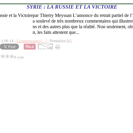
SYRIE : LA RUSSIE ET LA VICTOIRE
par Thierry Meyssan L’annonce du retrait partiel de l
a soulevé de très nombreux commentaires qui illustrent
ns et des autres plus que la réalité. Non seulement, 
n, les faits attestent que...
y à 06:14 -
Commentaires [
…
]
- Permalien [
#
]
0 vote