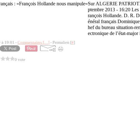
Sur ALGERIE PATRIOTIQU
ptembre 2013 - 16:20 Les 
rançois Hollande. D. R. D
énéral français Dominique
hef du bureau situation-re
ectronique de l’état-major 
y à 19:01 -
Commentaires [
…
]
- Permalien [
#
]
0 vote