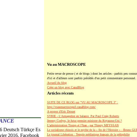
Vu au MACROSCOPE
Petite revue de presse ( et de blogs ) dont les articles - parfois peu connus
d'ici et d'ailleurs sont parfois précédés d'un petit commentaire personnel.
Accueil du blog
Créer un blog avec CanalBlog
Articles récents
SUITE DE CE BLOG sur "VU AU MACROSCOPE 3" :
http://vuaumacroscope3.canalblog.com/
A propos d'Eric Drouet
SYRIE - L'Armagedon en balance. Par Paul Craig Roberts
TANCE
Jeremy Corbyn, le futur premier ministre du Royaume-Uni ?
L’administration Trump et l’Iran - par Thierry MEYSSAN
016 Deutsch Türkçe Es
Le socialisme chinois et le mythe de la « fin de l’Histoire » - Bruno G
Le journal Libération : Temple médiatique français de la pédophilie