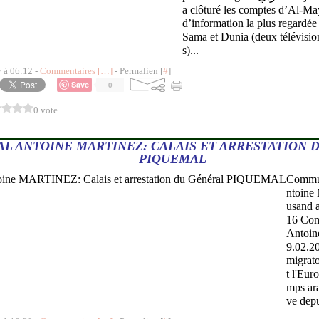
a clôturé les comptes d’Al-May
d’information la plus regardé
Sama et Dunia (deux télévisio
s)...
y à 06:12 -
Commentaires [
…
]
- Permalien [
#
]
Save
0
0 vote
L ANTOINE MARTINEZ: CALAIS ET ARRESTATION 
PIQUEMAL
Commun
ntoin
usand 
16 Com
Antoi
9.02.2
migrato
t l'Eur
mps ar
ve depu