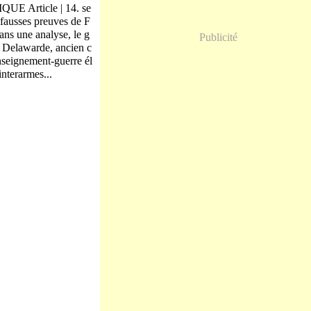
E Article | 14. se
fausses preuves de F
ans une analyse, le g
Publicité
 Delawarde, ancien c
nseignement-guerre él
interarmes...