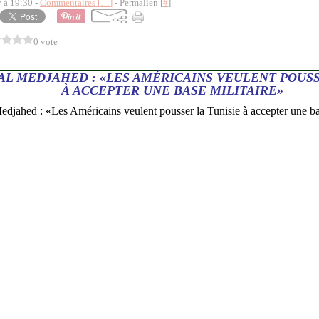
y à 19:30 -
Commentaires [
…
]
- Permalien [
#
]
0 vote
AL MEDJAHED : «LES AMÉRICAINS VEULENT POUSS
À ACCEPTER UNE BASE MILITAIRE»