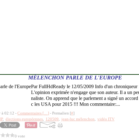
MÉLENCHON PARLE DE L'EUROPE
Par FullHdReady le 12/05/2009 Info d'un chroniqueur i
L'opinion exprimée n'engage que son auteur. Il a un pe
naliste. On apprend que le parlement a signé un accord
c les USA pour 2015 !!! Mon commentaire:...
y à 02:12 -
Commentaires [
…
]
- Permalien [
#
]
P
,
élections européennes
,
120509
,
jean-luc mélenchon
,
vidéo ITV
0 vote