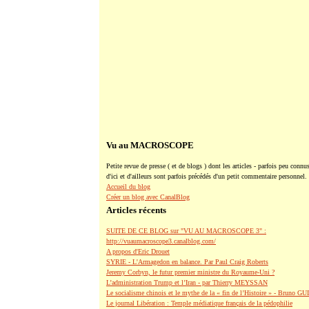
Vu au MACROSCOPE
Petite revue de presse ( et de blogs ) dont les articles - parfois peu connus
d'ici et d'ailleurs sont parfois précédés d'un petit commentaire personnel.
Accueil du blog
Créer un blog avec CanalBlog
Articles récents
SUITE DE CE BLOG sur "VU AU MACROSCOPE 3" :
http://vuaumacroscope3.canalblog.com/
A propos d'Eric Drouet
SYRIE - L'Armagedon en balance. Par Paul Craig Roberts
Jeremy Corbyn, le futur premier ministre du Royaume-Uni ?
L’administration Trump et l’Iran - par Thierry MEYSSAN
Le socialisme chinois et le mythe de la « fin de l’Histoire » - Bruno G
Le journal Libération : Temple médiatique français de la pédophilie