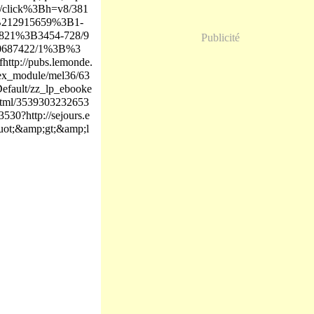
et/click%3Bh=v8/381
B212915659%3B1-
21%3B3454-728/9
Publicité
0687422/1%3B%3
tp://pubs.lemonde.
ex_module/mel36/63
efault/zz_lp_ebooke
html/3539303232653
30?http://sejours.e
uot;&amp;gt;&amp;l