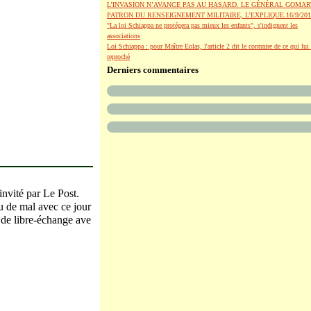
L’INVASION N’AVANCE PAS AU HASARD. LE GÉNÉRAL GOMAR
PATRON DU RENSEIGNEMENT MILITAIRE, L’EXPLIQUE.16/9/201
"La loi Schiappa ne protégera pas mieux les enfants", s'indignent les
associations
Loi Schiappa : pour Maître Eolas, l'article 2 dit le contraire de ce qui lui 
reproché
Derniers commentaires
nvité par Le Post.
u de mal avec ce jour
 de libre-échange ave