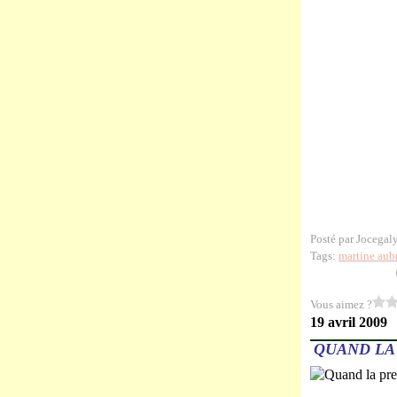
Posté par Jocegal
Tags:
martine aub
Vous aimez ?
19 avril 2009
QUAND LA