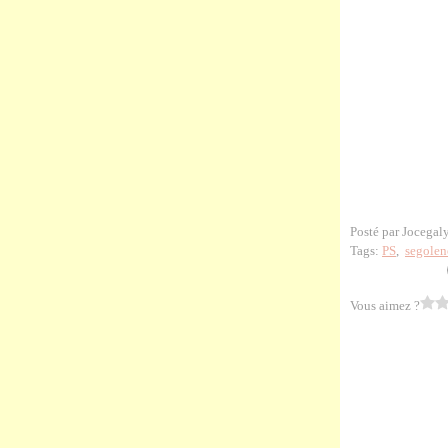
Posté par Jocegal
Tags:
PS
,
segolen
Vous aimez ?