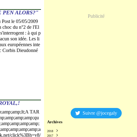
E PEN ALORS?"
Publicité
u Post le 05/05/2009
n choc du n°2 de l'El
s'interrogent : à qui p
hacun son idée. Les li
aux européennes inte
ec Corbis Dieudonné
ROYAL,!
;amp;amp;lt;A TAR
Suivre @jocegaly
p;amp;amp;amp;qu
Archives
;amp;amp;amp;amp;
amp;amp;amp;amp;a
2018
ick.net/click%3Bh=v8/
2017
Décembre
(2)