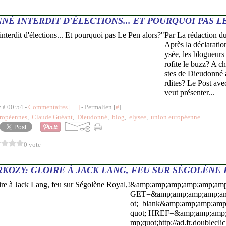
NÉ INTERDIT D'ÉLECTIONS... ET POURQUOI PAS L
Par La rédaction d
Après la déclaratio
ysée, les blogueurs 
rofite le buzz? A c
stes de Dieudonné 
rdites? Le Post av
veut présenter...
y à 00:54 -
Commentaires [
…
]
- Permalien [
#
]
uropéennes
,
Claude Guéant
,
Dieudonné
,
blog
,
elysee
,
union européenne
0 vote
RKOZY: GLOIRE À JACK LANG, FEU SUR SÉGOLÈNE 
&amp;amp;amp;amp;amp;amp
GET=&amp;amp;amp;amp;am
ot;_blank&amp;amp;amp;amp
quot; HREF=&amp;amp;amp;
mp;quot;http://ad.fr.doublecl