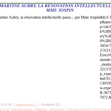
 MARTINE AUBRY, LA RÉNOVATION INTELLECTUELLE
MME JOSPIN
&lt;A
p&quo
p://ad.
k%3Bh
a/y%3
0%3B
3454-
2/311
Esscs%
monde.
_modul
3213/T
p_expe
tml/3
130356
w.expe
R.567
7072.&
y à 13:26 -
Commentaires [
…
]
- Permalien [
#
]
e royal
,
Politique Avatar
,
Solférino
,
intellectuel
,
sylviane agacinsky Lionel Jospi