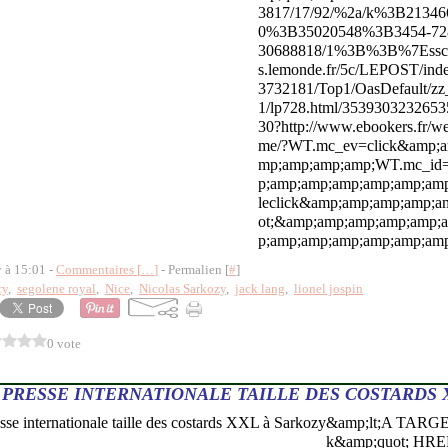
3817/17/92/%2a/k%3B2134
0%3B35020548%3B3454-72
30688818/1%3B%3B%7Esscs
s.lemonde.fr/5c/LEPOST/ind
3732181/Top1/OasDefault/zz
1/lp728.html/353930323265
30?http://www.ebookers.fr/w
me/?WT.mc_ev=click&amp;a
mp;amp;amp;amp;WT.mc_i
p;amp;amp;amp;amp;amp;am
leclick&amp;amp;amp;amp;a
ot;&amp;amp;amp;amp;amp;
p;amp;amp;amp;amp;amp;amp;
y à 15:01 -
Commentaires [
…
]
- Permalien [
#
]
ry
,
segolene royal
,
Nice
,
Nicolas Sarkozy
,
jack lang
,
lionel jospin
0 vote
 PRESSE INTERNATIONALE TAILLE DES COSTARDS 
&amp;lt;A TARGE
k&amp;quot; HREF