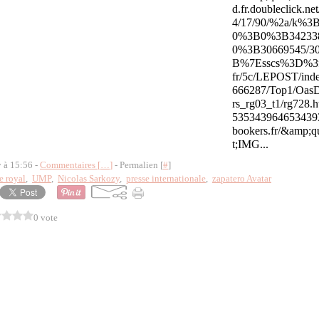
d.fr.doubleclick.n
4/17/90/%2a/k%3
0%3B0%3B342338
0%3B30669545/3
B%7Esscs%3D%3fht
fr/5c/LEPOST/ind
666287/Top1/OasD
rs_rg03_t1/rg728.
53534396465343935
bookers.fr/&amp;q
t;IMG...
y à 15:56 -
Commentaires [
…
]
- Permalien [
#
]
e royal
,
UMP
,
Nicolas Sarkozy
,
presse internationale
,
zapatero Avatar
0 vote