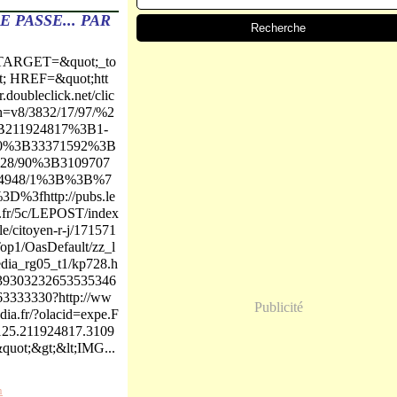
 PASSE... PAR
 TARGET=&quot;_to
t; HREF=&quot;htt
fr.doubleclick.net/clic
=v8/3832/17/97/%2
B211924817%3B1-
0%3B33371592%3B
728/90%3B3109707
14948/1%3B%3B%7
3D%3fhttp://pubs.le
fr/5c/LEPOST/index
e/citoyen-r-j/171571
op1/OasDefault/zz_l
dia_rg05_t1/kp728.h
539303232653535346
3333330?http://ww
Publicité
dia.fr/?olacid=expe.F
125.211924817.3109
quot;&gt;&lt;IMG...
n