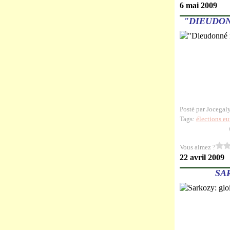
6 mai 2009
"DIEUDON
Posté par Jocegal
Tags:
élections e
Vous aimez ?
22 avril 2009
SA