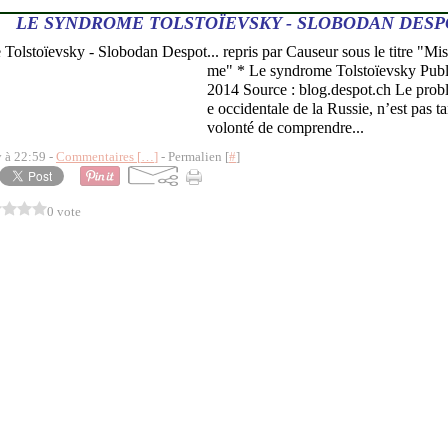
LE SYNDROME TOLSTOÏEVSKY - SLOBODAN DESP
... repris par Causeur sous le titre "Mis
me" * Le syndrome Tolstoïevsky Publi
2014 Source : blog.despot.ch Le prob
e occidentale de la Russie, n’est pas 
volonté de comprendre...
y à 22:59 -
Commentaires [
…
]
- Permalien [
#
]
0 vote