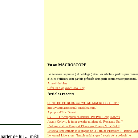
Vu au MACROSCOPE
Petite revue de presse ( et de blogs ) dont les articles - parfois peu connus
d'ici et d'ailleurs sont parfois précédés d'un petit commentaire personnel.
Accueil du blog
Créer un blog avec CanalBlog
Articles récents
SUITE DE CE BLOG sur "VU AU MACROSCOPE 3" :
http://vuaumacroscope3.canalblog.com/
A propos d'Eric Drouet
SYRIE - L'Armagedon en balance. Par Paul Craig Roberts
Jeremy Corbyn, le futur premier ministre du Royaume-Uni ?
?
L’administration Trump et l’Iran - par Thierry MEYSSAN
Le socialisme chinois et le mythe de la « fin de l’Histoire » - Bruno G
ler de lui ... médi
Le journal Libération : Temple médiatique français de la pédophilie