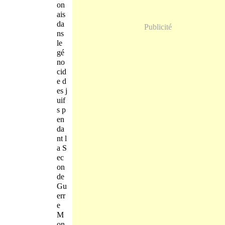
on
ais
da
Publicité
ns
le
gé
no
cid
e d
es j
uif
s p
en
da
nt l
a S
ec
on
de
Gu
err
e
M
on