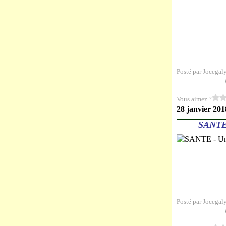
Posté par Jocegal
Vous aimez ?
28 janvier 201
SANTE
Posté par Jocegal