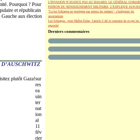
L’INVASION N’AVANCE PAS AU HASARD. LE GÉNÉRAL GOMAR
imité. Pourquoi ? Pour
PATRON DU RENSEIGNEMENT MILITAIRE, L’EXPLIQUE.16/9/201
pulaire et républicain
"La loi Schiappa ne protégera pas mieux les enfants", s'indignent les
e Gauche aux élection
associations
Loi Schiappa : pour Maître Eolas, l'article 2 dit le contraire de ce qui lui 
reproché
Derniers commentaires
S D’AUSCHWITZ
sur
res
ea
uin
ter
nat
ion
al
11
fév
rier