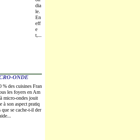
dia
le.
En
eff
e
t,...
ICRO-ONDE
0 % des cuisines Fran
tous les foyers en Am
 à micro-ondes jouit
e à son aspect pratiq
 que se cache-t-il der
ide...