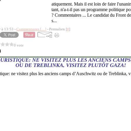
atiquement. Mais il est loin de faire l'unan
tant, n'a-t-il pas un programme politique po
? Commentaires ... Le candidat du Front d
s...
y à 13:53 -
Commentaires [
…
]
- Permalien [
#
]
0 vote
8
URISTIQUE: NE VISITEZ PLUS LES ANCIENS CAMP
OU DE TREBLINKA, VISITEZ PLUTÔT GAZA!