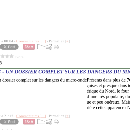
y à 00:04 -
Commentaires [
…
]
- Permalien [
#
]
0 vote
8
 - UN DOSSIER COMPLET SUR LES DANGERS DU M
Présents dans plus de 7
çaises et presque dans 
érique du Nord, le four
d’une très populaire, du
ue et peu onéreux. Mais
rière cette apparence d’a
y à 21:15 -
Commentaires [
…
]
- Permalien [
#
]