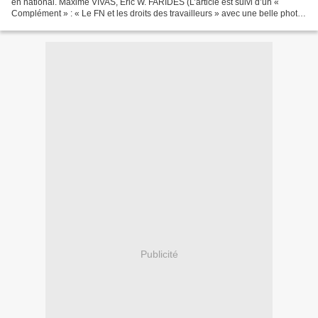
en national. Maxime VIVAS, Eric W. FARIDES (L’article est suivi d’un «
Complément » : « Le FN et les droits des travailleurs » avec une belle photo
du beau château des Le Pen)....
Publicité