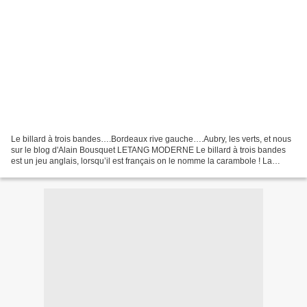
Le billard à trois bandes….Bordeaux rive gauche….Aubry, les verts, et nous
sur le blog d'Alain Bousquet LETANG MODERNE Le billard à trois bandes
est un jeu anglais, lorsqu’il est français on le nomme la carambole ! La
carambole c’est 3 bandes et cinq...