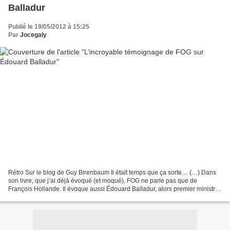
Balladur
Publié le 19/05/2012 à 15:25
Par
Jocegaly
Rétro Sur le blog de Guy Birenbaum Il était temps que ça sorte… (…) Dans
son livre, que j’ai déjà évoqué (et moqué), FOG ne parle pas que de
François Hollande. Il évoque aussi Édouard Balladur, alors premier ministre
(p.80)… BONUS Il est ici question,...