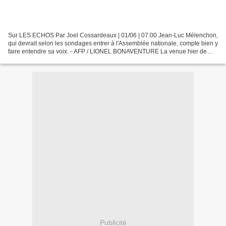
Sur LES ECHOS Par Joel Cossardeaux | 01/06 | 07:00 Jean-Luc Mélenchon,
qui devrait selon les sondages entrer à l'Assemblée nationale, compte bien y
faire entendre sa voix. - AFP / LIONEL BONAVENTURE La venue hier de
Martine Aubry n'y changera probablement...
Publicité