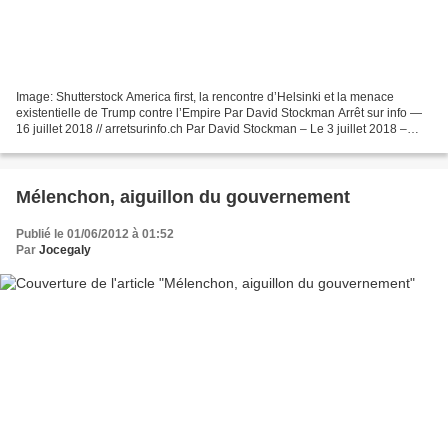
Image: Shutterstock America first, la rencontre d’Helsinki et la menace
existentielle de Trump contre l’Empire Par David Stockman Arrêt sur info —
16 juillet 2018 // arretsurinfo.ch Par David Stockman – Le 3 juillet 2018 –
Source Ron Paul Institute La...
Mélenchon, aiguillon du gouvernement
Publié le 01/06/2012 à 01:52
Par
Jocegaly