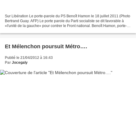
Sur Libération Le porte-parole du PS Benoît Hamon le 18 juillet 2011 (Photo
Bertrand Guay. AFP) Le porte parole du Parti socialiste se dit favorable à
«l'unité de la gauche» pour contrer le Front national. Benoît Hamon, porte-
parole du PS, s’est dit mardi...
Et Mélenchon poursuit Métro….
Publié le 21/04/2012 à 16:43
Par
Jocegaly