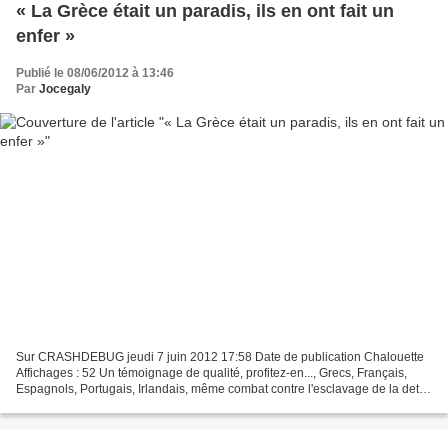
« La Grèce était un paradis, ils en ont fait un
enfer »
Publié le 08/06/2012 à 13:46
Par
Jocegaly
Sur CRASHDEBUG jeudi 7 juin 2012 17:58 Date de publication Chalouette
Affichages : 52 Un témoignage de qualité, profitez-en..., Grecs, Français,
Espagnols, Portugais, Irlandais, même combat contre l'esclavage de la dette
! Qui a des oreilles entende......