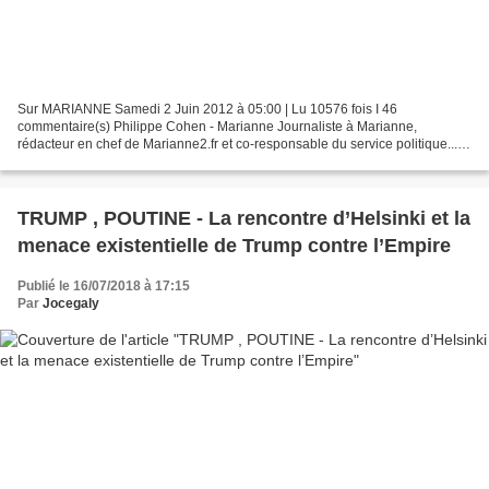
Sur MARIANNE Samedi 2 Juin 2012 à 05:00 | Lu 10576 fois I 46
commentaire(s) Philippe Cohen - Marianne Journaliste à Marianne,
rédacteur en chef de Marianne2.fr et co-responsable du service politique...
En savoir plus sur cet auteur Après une cure de silence...
TRUMP , POUTINE - La rencontre d’Helsinki et la
menace existentielle de Trump contre l’Empire
Publié le 16/07/2018 à 17:15
Par
Jocegaly