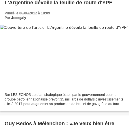
L'Argentine dévoile la feuille de route d'YPF
Publié le 06/06/2012 à 18:09
Par
Jocegaly
Sur LES ECHOS Le plan stratégique établi par le gouvernement pour le
groupe pétrolier nationalisé prévoit 35 milliards de dollars d'investissements
d'ici à 2017 pour augmenter sa production de brut et de gaz grâce au forage
de 1.000 puits par an. A cet...
Guy Bedos à Mélenchon : «Je veux bien être