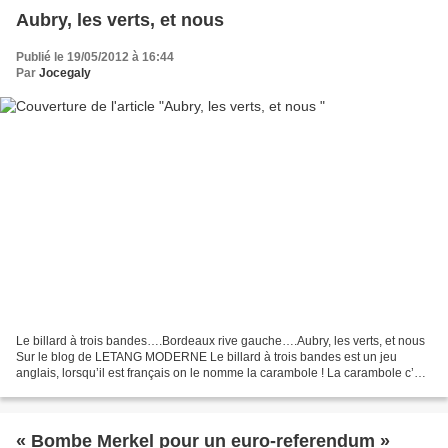
Aubry, les verts, et nous
Publié le 19/05/2012 à 16:44
Par
Jocegaly
Le billard à trois bandes….Bordeaux rive gauche….Aubry, les verts, et nous
Sur le blog de LETANG MODERNE Le billard à trois bandes est un jeu
anglais, lorsqu’il est français on le nomme la carambole ! La carambole c’est
3 bandes et cinq quilles, voilà...
« Bombe Merkel pour un euro-referendum »