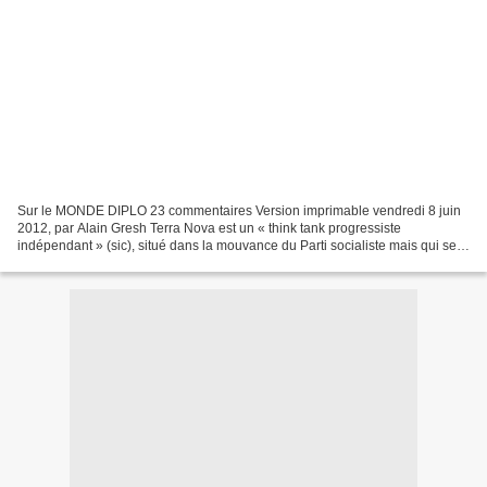
Sur le MONDE DIPLO 23 commentaires Version imprimable vendredi 8 juin
2012, par Alain Gresh Terra Nova est un « think tank progressiste
indépendant » (sic), situé dans la mouvance du Parti socialiste mais qui se
glorifie d’une indépendance consistant,...