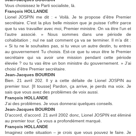
Vous choisissez le Parti socialiste, là.
François HOLLANDE
Lionel JOSPIN me dit : « Voilà. Je te propose d’être Premier
secrétaire. C’est la plus belle mission que je puisse t’offrir parce
que tu vas travailler avec moi, Premier ministre. On va être l’un et
l’autre associé. » Nous sommes dans une période de
cohabitation ; nul ne sait comment ça va se terminer. Il m’a dit :
« Si tu ne le souhaites pas, si tu veux un autre destin, tu entres
au gouvernement Tu choisis. Est-ce que tu veux être le Premier
secrétaire qui va avoir une mission pendant cette période
élevée ? ou tu vas être un bon ministre du gouvernement. » J’ai
choisi d’être Premier secrétaire.
Jean-Jacques BOURDIN
Bien. 21 avril 202. Il y a cette défaite de Lionel JOSPIN au
premier tour. [Il tousse] Pardon, ça arrive, je perds ma voix. Je
sais que vous avez des problèmes de voix aussi.
François HOLLANDE
J’ai des problèmes. Je vous donnerai quelques conseils.
Jean-Jacques BOURDIN
D’accord, d’accord. 21 avril 2002 donc, Lionel JOSPIN est éliminé
au premier tour. Ça vous a profondément marqué.
François HOLLANDE
Imaginez cette situation – je crois que vous pouvez le faire. Je