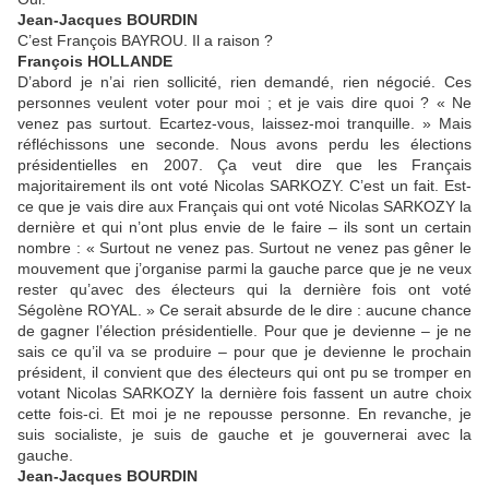
Jean-Jacques BOURDIN
C’est François BAYROU. Il a raison ?
François HOLLANDE
D’abord je n’ai rien sollicité, rien demandé, rien négocié. Ces
personnes veulent voter pour moi ; et je vais dire quoi ? « Ne
venez pas surtout. Ecartez-vous, laissez-moi tranquille. » Mais
réfléchissons une seconde. Nous avons perdu les élections
présidentielles en 2007. Ça veut dire que les Français
majoritairement ils ont voté Nicolas SARKOZY. C’est un fait. Est-
ce que je vais dire aux Français qui ont voté Nicolas SARKOZY la
dernière et qui n’ont plus envie de le faire – ils sont un certain
nombre : « Surtout ne venez pas. Surtout ne venez pas gêner le
mouvement que j’organise parmi la gauche parce que je ne veux
rester qu’avec des électeurs qui la dernière fois ont voté
Ségolène ROYAL. » Ce serait absurde de le dire : aucune chance
de gagner l’élection présidentielle. Pour que je devienne – je ne
sais ce qu’il va se produire – pour que je devienne le prochain
président, il convient que des électeurs qui ont pu se tromper en
votant Nicolas SARKOZY la dernière fois fassent un autre choix
cette fois-ci. Et moi je ne repousse personne. En revanche, je
suis socialiste, je suis de gauche et je gouvernerai avec la
gauche.
Jean-Jacques BOURDIN