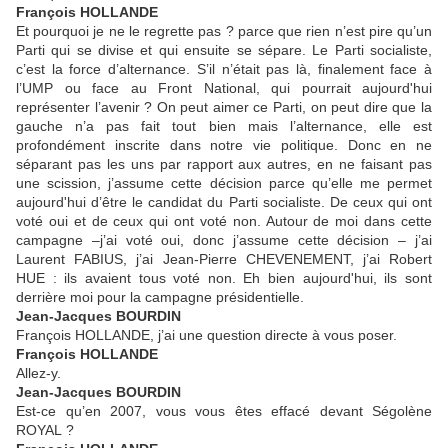
François HOLLANDE
Et pourquoi je ne le regrette pas ? parce que rien n’est pire qu’un
Parti qui se divise et qui ensuite se sépare. Le Parti socialiste,
c’est la force d’alternance. S’il n’était pas là, finalement face à
l’UMP ou face au Front National, qui pourrait aujourd'hui
représenter l’avenir ? On peut aimer ce Parti, on peut dire que la
gauche n’a pas fait tout bien mais l’alternance, elle est
profondément inscrite dans notre vie politique. Donc en ne
séparant pas les uns par rapport aux autres, en ne faisant pas
une scission, j’assume cette décision parce qu’elle me permet
aujourd'hui d’être le candidat du Parti socialiste. De ceux qui ont
voté oui et de ceux qui ont voté non. Autour de moi dans cette
campagne –j’ai voté oui, donc j’assume cette décision – j’ai
Laurent FABIUS, j’ai Jean-Pierre CHEVENEMENT, j’ai Robert
HUE : ils avaient tous voté non. Eh bien aujourd'hui, ils sont
derrière moi pour la campagne présidentielle.
Jean-Jacques BOURDIN
François HOLLANDE, j’ai une question directe à vous poser.
François HOLLANDE
Allez-y.
Jean-Jacques BOURDIN
Est-ce qu’en 2007, vous vous êtes effacé devant Ségolène
ROYAL ?