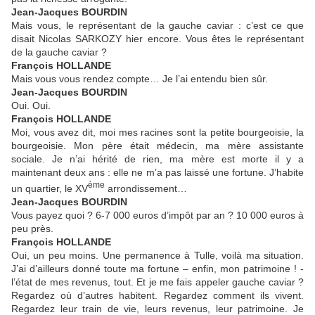
Jean-Jacques BOURDIN
Mais vous, le représentant de la gauche caviar : c’est ce que
disait Nicolas SARKOZY hier encore. Vous êtes le représentant
de la gauche caviar ?
François HOLLANDE
Mais vous vous rendez compte… Je l’ai entendu bien sûr.
Jean-Jacques BOURDIN
Oui. Oui.
François HOLLANDE
Moi, vous avez dit, moi mes racines sont la petite bourgeoisie, la
bourgeoisie. Mon père était médecin, ma mère assistante
sociale. Je n’ai hérité de rien, ma mère est morte il y a
maintenant deux ans : elle ne m’a pas laissé une fortune. J’habite
ème
un quartier, le XV
arrondissement…
Jean-Jacques BOURDIN
Vous payez quoi ? 6-7 000 euros d’impôt par an ? 10 000 euros à
peu près.
François HOLLANDE
Oui, un peu moins. Une permanence à Tulle, voilà ma situation.
J’ai d’ailleurs donné toute ma fortune – enfin, mon patrimoine ! -
l’état de mes revenus, tout. Et je me fais appeler gauche caviar ?
Regardez où d’autres habitent. Regardez comment ils vivent.
Regardez leur train de vie, leurs revenus, leur patrimoine. Je