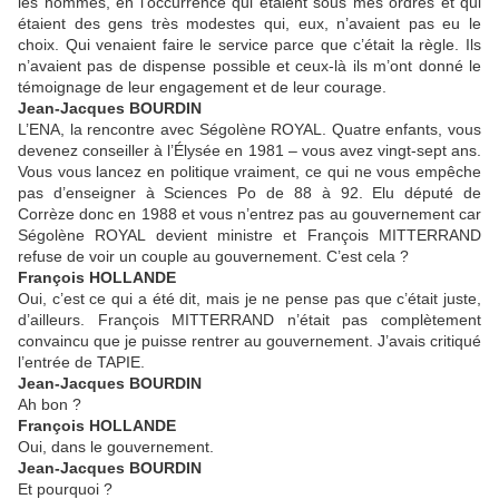
les hommes, en l’occurrence qui étaient sous mes ordres et qui
étaient des gens très modestes qui, eux, n’avaient pas eu le
choix. Qui venaient faire le service parce que c’était la règle. Ils
n’avaient pas de dispense possible et ceux-là ils m’ont donné le
témoignage de leur engagement et de leur courage.
Jean-Jacques BOURDIN
L’ENA, la rencontre avec Ségolène ROYAL. Quatre enfants, vous
devenez conseiller à l’Élysée en 1981 – vous avez vingt-sept ans.
Vous vous lancez en politique vraiment, ce qui ne vous empêche
pas d’enseigner à Sciences Po de 88 à 92. Elu député de
Corrèze donc en 1988 et vous n’entrez pas au gouvernement car
Ségolène ROYAL devient ministre et François MITTERRAND
refuse de voir un couple au gouvernement. C’est cela ?
François HOLLANDE
Oui, c’est ce qui a été dit, mais je ne pense pas que c’était juste,
d’ailleurs. François MITTERRAND n’était pas complètement
convaincu que je puisse rentrer au gouvernement. J’avais critiqué
l’entrée de TAPIE.
Jean-Jacques BOURDIN
Ah bon ?
François HOLLANDE
Oui, dans le gouvernement.
Jean-Jacques BOURDIN
Et pourquoi ?