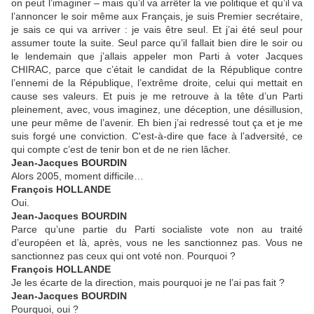
on peut l’imaginer – mais qu’il va arrêter la vie politique et qu’il va
l’annoncer le soir même aux Français, je suis Premier secrétaire,
je sais ce qui va arriver : je vais être seul. Et j’ai été seul pour
assumer toute la suite. Seul parce qu’il fallait bien dire le soir ou
le lendemain que j’allais appeler mon Parti à voter Jacques
CHIRAC, parce que c’était le candidat de la République contre
l’ennemi de la République, l’extrême droite, celui qui mettait en
cause ses valeurs. Et puis je me retrouve à la tête d’un Parti
pleinement, avec, vous imaginez, une déception, une désillusion,
une peur même de l’avenir. Eh bien j’ai redressé tout ça et je me
suis forgé une conviction. C'est-à-dire que face à l’adversité, ce
qui compte c’est de tenir bon et de ne rien lâcher.
Jean-Jacques BOURDIN
Alors 2005, moment difficile…
François HOLLANDE
Oui.
Jean-Jacques BOURDIN
Parce qu’une partie du Parti socialiste vote non au traité
d’européen et là, après, vous ne les sanctionnez pas. Vous ne
sanctionnez pas ceux qui ont voté non. Pourquoi ?
François HOLLANDE
Je les écarte de la direction, mais pourquoi je ne l’ai pas fait ?
Jean-Jacques BOURDIN
Pourquoi, oui ?