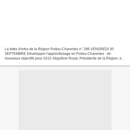
La lettre d'infos de la Région Poitou-Charentes n° 296 VENDREDI 30
SEPTEMBRE Développer l'apprentissage en Poitou-Charentes : de
nouveaux objectifs pour 2015 Ségolène Royal, Présidente de la Région, et
Yves Dassonville, Préfet de Région, ont signé le...