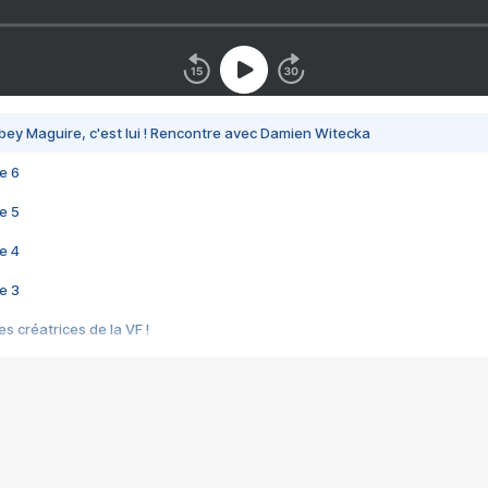
bey Maguire, c'est lui ! Rencontre avec Damien Witecka
e 6
e 5
e 4
e 3
s créatrices de la VF !
e 2
e 1
e Mektoub My Love arrive enfin ! Rencontre avec Shaïn Boumedine et Sal
i : après Toni en famille