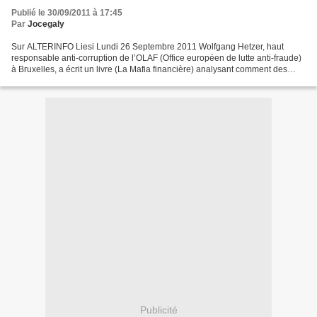
Publié le 30/09/2011 à 17:45
Par
Jocegaly
Sur ALTERINFO Liesi Lundi 26 Septembre 2011 Wolfgang Hetzer, haut
responsable anti-corruption de l’OLAF (Office européen de lutte anti-fraude)
à Bruxelles, a écrit un livre (La Mafia financière) analysant comment des
criminels en col blanc organisés ont...
Publicité