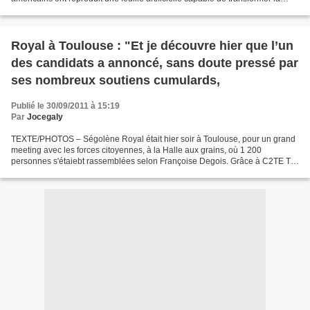
lumière du soleil en électricité. | (LP/OLIVIER...
Royal à Toulouse : "Et je découvre hier que l’un
des candidats a annoncé, sans doute pressé par
ses nombreux soutiens cumulards,
Publié le 30/09/2011 à 15:19
Par
Jocegaly
TEXTE/PHOTOS – Ségolène Royal était hier soir à Toulouse, pour un grand
meeting avec les forces citoyennes, à la Halle aux grains, où 1 200
personnes s'étaiebt rassemblées selon Françoise Degois. Grâce à C2TE TV
(www.c2te.com/test/), nombreux ont été...