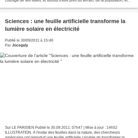
courage de ses idées, et surtout d'être près du terrain, de la population, et
d'en retenir les leçons...
Sciences : une feuille artificielle transforme la
lumière solaire en électricité
Publié le 30/09/2011 à 15:40
Par
Jocegaly
Sur LE PARISIEN Publié le 30.09.2011, 07h47 | Mise à jour : 14h52
ILLUSTRATION. A l'instar des feuilles dans la nature, des chercheurs
américains ont reproduit une feuille artificielle capable de transformer la