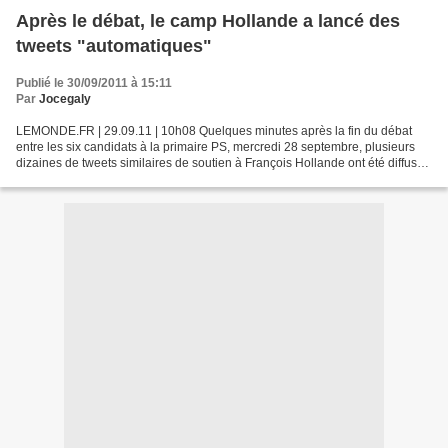
Après le débat, le camp Hollande a lancé des
tweets "automatiques"
Publié le 30/09/2011 à 15:11
Par
Jocegaly
LEMONDE.FR | 29.09.11 | 10h08 Quelques minutes après la fin du débat
entre les six candidats à la primaire PS, mercredi 28 septembre, plusieurs
dizaines de tweets similaires de soutien à François Hollande ont été diffusés
sur Twitter, rapporte le site...