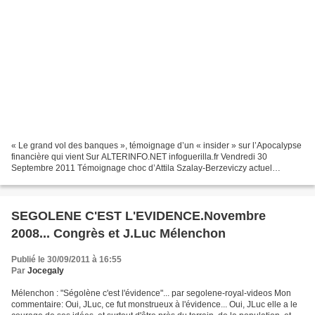
« Le grand vol des banques », témoignage d’un « insider » sur l’Apocalypse
financière qui vient Sur ALTERINFO.NET infoguerilla.fr Vendredi 30
Septembre 2011 Témoignage choc d’Attila Szalay-Berzeviczy actuel
dirigeant de la banque UniCredit qui fait passer...
SEGOLENE C'EST L'EVIDENCE.Novembre
2008... Congrès et J.Luc Mélenchon
Publié le 30/09/2011 à 16:55
Par
Jocegaly
Mélenchon : "Ségolène c'est l'évidence"... par segolene-royal-videos Mon
commentaire: Oui, JLuc, ce fut monstrueux à l'évidence... Oui, JLuc elle a le