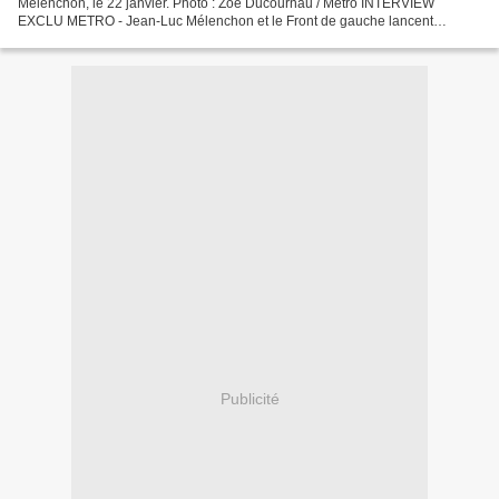
Mélenchon, le 22 janvier. Photo : Zoé Ducournau / Metro INTERVIEW
EXCLU METRO - Jean-Luc Mélenchon et le Front de gauche lancent
mercredi soir, lors d'un meeting à Metz, une "campagne...
Publicité