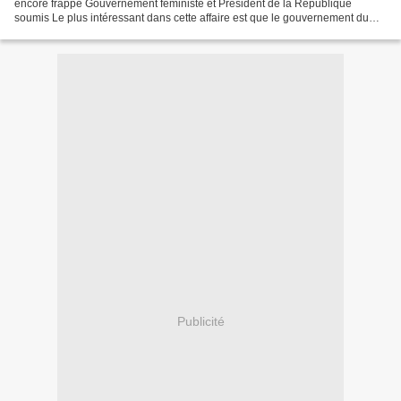
encore frappé Gouvernement féministe et Président de la République
soumis Le plus intéressant dans cette affaire est que le gouvernement du
Flanby joue à fond la carte du féminisme : parité,...
Publicité