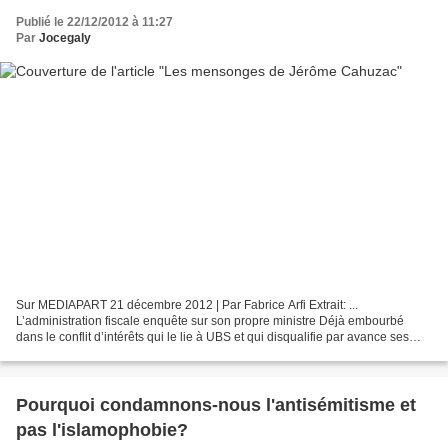
Publié le 22/12/2012 à 11:27
Par
Jocegaly
Sur MEDIAPART 21 décembre 2012 | Par Fabrice Arfi Extrait: ...
L’administration fiscale enquête sur son propre ministre Déjà embourbé
dans le conflit d’intérêts qui le lie à UBS et qui disqualifie par avance ses
démarches auprès de cette banque (voir...
Pourquoi condamnons-nous l'antisémitisme et
pas l'islamophobie?