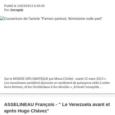
Publié le 14/03/2013 à 00:45
Par
Jocegaly
Sur le MONDE DIPLOMATIQUE par Mona Chollet , mardi 12 mars 2013 «
Les musulmans semblent éprouver un sentiment de puissance virile à voiler
leurs femmes, et les Occidentaux à les dévoiler », écrivait l’essayiste
marocaine Fatema Mernissi dans Le Harem...
ASSELINEAU François - " Le Venezuela avant et
après Hugo Chávez"