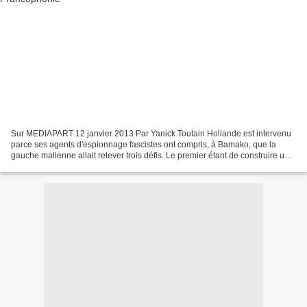
Sur MEDIAPART 12 janvier 2013 Par Yanick Toutain Hollande est intervenu
parce ses agents d'espionnage fascistes ont compris, à Bamako, que la
gauche malienne allait relever trois défis. Le premier étant de construire une
mobilisation populaire efficace.Le...