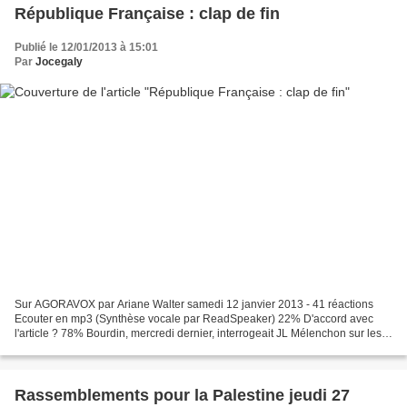
République Française : clap de fin
Publié le 12/01/2013 à 15:01
Par
Jocegaly
Sur AGORAVOX par Ariane Walter samedi 12 janvier 2013 - 41 réactions
Ecouter en mp3 (Synthèse vocale par ReadSpeaker) 22% D'accord avec
l'article ? 78% Bourdin, mercredi dernier, interrogeait JL Mélenchon sur les
accords patronat / syndicats. Celui-ci...
Rassemblements pour la Palestine jeudi 27