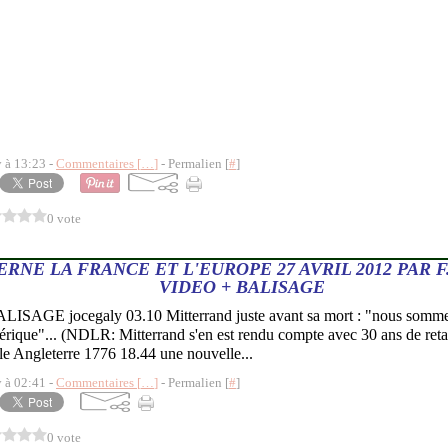
y à 13:23 -
Commentaires [
…
]
- Permalien [
#
]
0 vote
RNE LA FRANCE ET L'EUROPE 27 AVRIL 2012 PAR F
VIDEO + BALISAGE
LISAGE jocegaly 03.10 Mitterrand juste avant sa mort : "nous somme
érique"... (NDLR: Mitterrand s'en est rendu compte avec 30 ans de ret
e Angleterre 1776 18.44 une nouvelle...
y à 02:41 -
Commentaires [
…
]
- Permalien [
#
]
0 vote