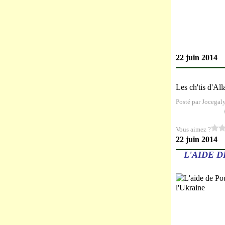
22 juin 2014
Les ch'tis d'Al
Posté par Jocegal
Vous aimez ?
22 juin 2014
L'AIDE 