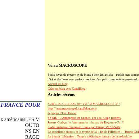
Vu au MACROSCOPE
Petite revue de presse ( et de blogs ) dont les articles - parfois peu connus
d'ici et d'ailleurs sont parfois précédés d'un petit commentaire personnel.
Accueil du blog
Créer un blog avec CanalBlog
Articles récents
 FRANCE POUR
SUITE DE CE BLOG sur "VU AU MACROSCOPE 3" :
http://vuaumacroscope3.canalblog.com/
A propos d'Eric Drouet
SYRIE - L'Armagedon en balance. Par Paul Craig Roberts
LES M
Jeremy Corbyn, le futur premier ministre du Royaume-Uni ?
OUTO
L’administration Trump et l’Iran - par Thierry MEYSSAN
NS EN
Le socialisme chinois et le mythe de la « fin de l’Histoire » - Bruno G
RAGE
Le journal Libération : Temple médiatique français de la pédophilie