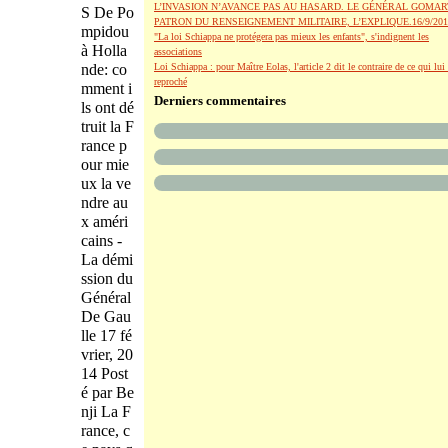
L’INVASION N’AVANCE PAS AU HASARD. LE GÉNÉRAL GOMAR
S De Po
PATRON DU RENSEIGNEMENT MILITAIRE, L’EXPLIQUE.16/9/201
mpidou
"La loi Schiappa ne protégera pas mieux les enfants", s'indignent les
à Holla
associations
nde: co
Loi Schiappa : pour Maître Eolas, l'article 2 dit le contraire de ce qui lui 
reproché
mment i
Derniers commentaires
ls ont dé
truit la F
rance p
our mie
ux la ve
ndre au
x améri
cains -
La démi
ssion du
Général
De Gau
lle 17 fé
vrier, 20
14 Post
é par Be
nji La F
rance, c