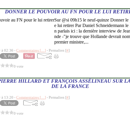
DONNER LE POUVOIR AU FN POUR LE LUI RETIR
Sur @si 09h15 le neuf-quinze Donner le 
e lui retirer Par Daniel Schneidermann le
n parlais ici : la dernière interview de 
nde -"je trouve que Hollande devrait n
premier ministre,...
y à 02:36 -
Commentaires [
…
]
- Permalien [
#
]
0 vote
PIERRE HILLARD ET FRANÇOIS ASSÉLINEAU SUR L
DE LA FRANCE
y à 13:20 -
Commentaires [
…
]
- Permalien [
#
]
0 vote