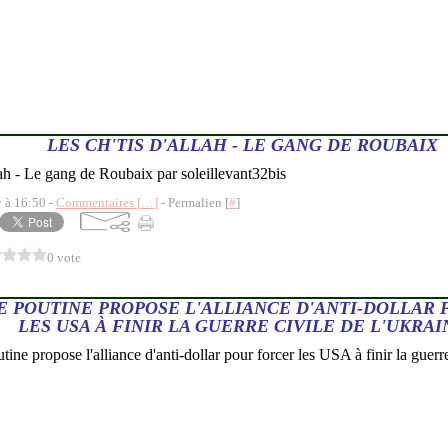
LES CH'TIS D'ALLAH - LE GANG DE ROUBAIX
lah - Le gang de Roubaix par soleillevant32bis
y à 16:50 -
Commentaires [
…
]
- Permalien [
#
]
0 vote
DE POUTINE PROPOSE L'ALLIANCE D'ANTI-DOLLAR
LES USA À FINIR LA GUERRE CIVILE DE L'UKRAI