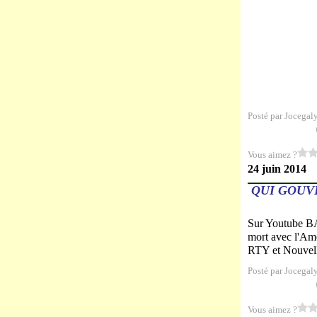
Posté par Jocegal
Vous aimez ?
24 juin 2014
QUI GOUVE
Sur Youtube BA
mort avec l'Am
RTY et Nouvell
Posté par Jocegal
Vous aimez ?