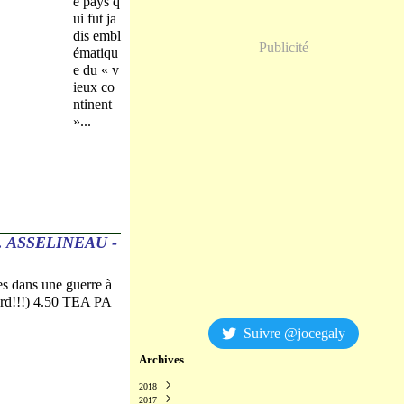
e pays q
ui fut ja
dis embl
Publicité
ématiqu
e du « v
ieux co
ntinent
»...
. ASSELINEAU -
s dans une guerre à
ard!!!) 4.50 TEA PA
Suivre @jocegaly
Archives
2018
2017
Décembre
(2)