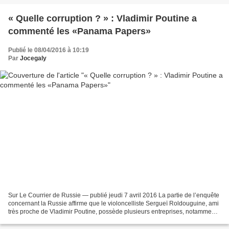
« Quelle corruption ? » : Vladimir Poutine a
commenté les «Panama Papers»
Publié le 08/04/2016 à 10:19
Par
Jocegaly
Sur Le Courrier de Russie — publié jeudi 7 avril 2016 La partie de l’enquête
concernant la Russie affirme que le violoncelliste Sergueï Roldouguine, ami
très proche de Vladimir Poutine, possède plusieurs entreprises, notamment
la société Sandalwood, liées...