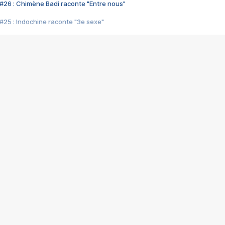
#26 : Chimène Badi raconte "Entre nous"
#25 : Indochine raconte "3e sexe"
#24 : Zaho raconte "C'est chelou"
#23 : Patrick Bruel raconte "Au café des délices"
#22 : Kyo raconte "Le chemin"
#21 : Nolwenn Leroy raconte "Cassé"
#20 : Patrick Hernandez raconte "Born to be alive"
#19 : Lorie raconte "Près de moi"
#18 : Michael Jones raconte "A nos actes manqués" (avec Jean-Jacque
#17 : Khaled raconte "Aïcha"
#16 : Corneille raconte "Parce qu'on vient de loin"
#15 : Indochine raconte "L'aventurier"
14 : Lorie raconte "Sur un air latino"