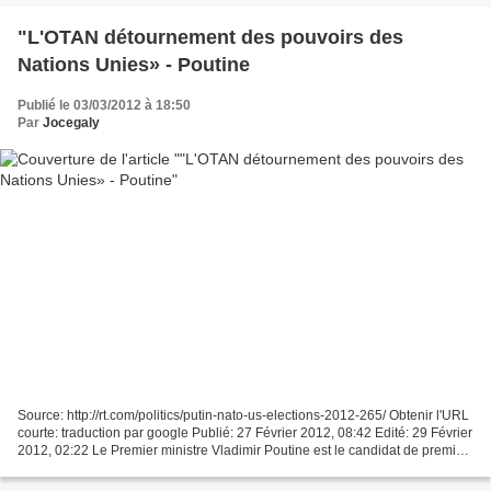
"L'OTAN détournement des pouvoirs des
Nations Unies» - Poutine
Publié le 03/03/2012 à 18:50
Par
Jocegaly
Source: http://rt.com/politics/putin-nato-us-elections-2012-265/ Obtenir l'URL
courte: traduction par google Publié: 27 Février 2012, 08:42 Edité: 29 Février
2012, 02:22 Le Premier ministre Vladimir Poutine est le candidat de premier
plan dans les prochaines...