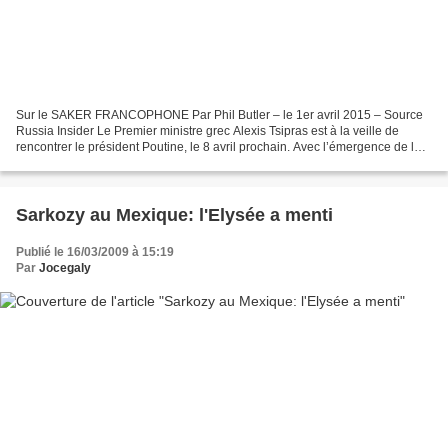
Sur le SAKER FRANCOPHONE Par Phil Butler – le 1er avril 2015 – Source
Russia Insider Le Premier ministre grec Alexis Tsipras est à la veille de
rencontrer le président Poutine, le 8 avril prochain. Avec l’émergence de la
Russie et de la Chine comme alternative...
Sarkozy au Mexique: l'Elysée a menti
Publié le 16/03/2009 à 15:19
Par
Jocegaly