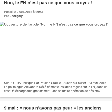
Non, le FN n’est pas ce que vous croyez !
Publié le 27/04/2015 à 09:51
Par
Jocegaly
Sur POLITIS Politique Par Pauline Graulle - Suivre sur twitter - 23 avril 2015
Le politologue Alexandre Dézé démonte les idées reçues sur le FN, dans un
essai téléchargeable gratuitement. Une salutaire opération de désintox.
Non, le FN n’est pas aux portes...
9 mai : « nous n’avons pas peur » les anciens