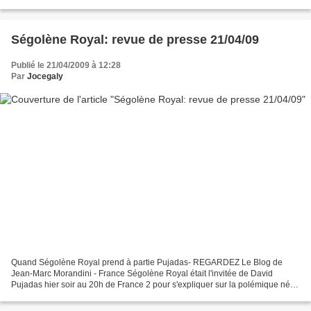
peuple ukrainien s'en...
Ségolène Royal: revue de presse 21/04/09
Publié le 21/04/2009 à 12:28
Par
Jocegaly
Quand Ségolène Royal prend à partie Pujadas- REGARDEZ Le Blog de
Jean-Marc Morandini - France Ségolène Royal était l'invitée de David
Pujadas hier soir au 20h de France 2 pour s'expliquer sur la polémique née
après ses excuses à José-Luis Zapatero ......