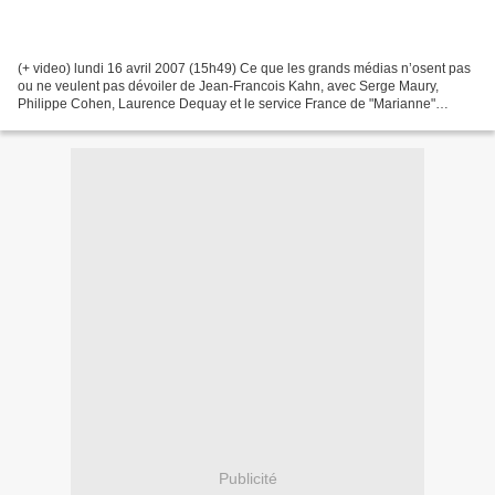
(+ video) lundi 16 avril 2007 (15h49) Ce que les grands médias n’osent pas
ou ne veulent pas dévoiler de Jean-Francois Kahn, avec Serge Maury,
Philippe Cohen, Laurence Dequay et le service France de "Marianne"
Glaçant ! Il a dit glaçant. Mais s’il ne...
Publicité