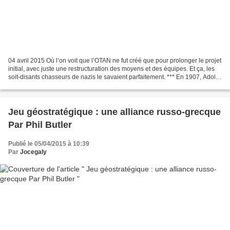
04 avril 2015 Où l’on voit que l’OTAN ne fut créé que pour prolonger le projet
initial, avec juste une restructuration des moyens et des équipes. Et ça, les
soit-disants chasseurs de nazis le savaient parfaitement. *** En 1907, Adolf
Heusinger choisit...
Jeu géostratégique : une alliance russo-grecque
Par Phil Butler
Publié le 05/04/2015 à 10:39
Par
Jocegaly