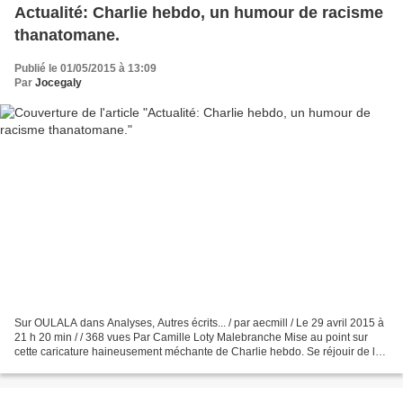
Actualité: Charlie hebdo, un humour de racisme
thanatomane.
Publié le 01/05/2015 à 13:09
Par
Jocegaly
Sur OULALA dans Analyses, Autres écrits... / par aecmill / Le 29 avril 2015 à
21 h 20 min / / 368 vues Par Camille Loty Malebranche Mise au point sur
cette caricature haineusement méchante de Charlie hebdo. Se réjouir de la
camarde qui frappe des humains...