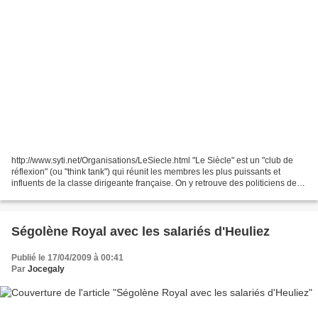
http://www.syti.net/Organisations/LeSiecle.html "Le Siècle" est un "club de
réflexion" (ou "think tank") qui réunit les membres les plus puissants et
influents de la classe dirigeante française. On y retrouve des politiciens de
droite et de gauche, les...
Ségolène Royal avec les salariés d'Heuliez
Publié le 17/04/2009 à 00:41
Par
Jocegaly