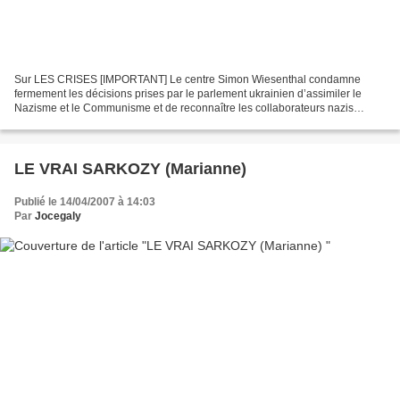
Sur LES CRISES [IMPORTANT] Le centre Simon Wiesenthal condamne
fermement les décisions prises par le parlement ukrainien d’assimiler le
Nazisme et le Communisme et de reconnaître les collaborateurs nazis
locaux comme des « combattants de la liberté »...
LE VRAI SARKOZY (Marianne)
Publié le 14/04/2007 à 14:03
Par
Jocegaly