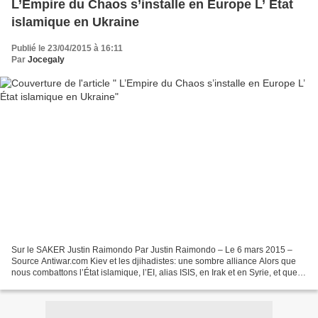
L’Empire du Chaos s’installe en Europe L’ État
islamique en Ukraine
Publié le 23/04/2015 à 16:11
Par
Jocegaly
Sur le SAKER Justin Raimondo Par Justin Raimondo – Le 6 mars 2015 –
Source Antiwar.com Kiev et les djihadistes: une sombre alliance Alors que
nous combattons l’État islamique, l’EI, alias ISIS, en Irak et en Syrie, et que
les responsables américains soulignent...