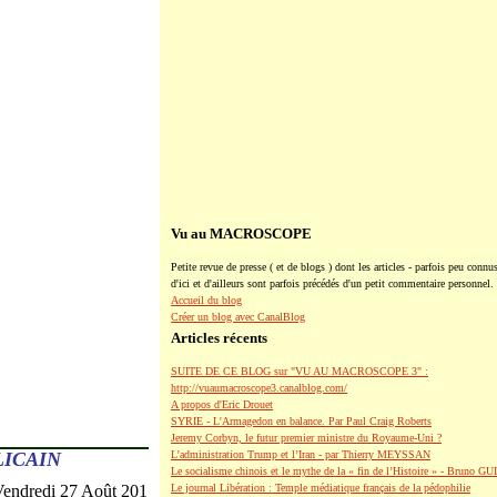
Vu au MACROSCOPE
Petite revue de presse ( et de blogs ) dont les articles - parfois peu connus
d'ici et d'ailleurs sont parfois précédés d'un petit commentaire personnel.
Accueil du blog
Créer un blog avec CanalBlog
Articles récents
SUITE DE CE BLOG sur "VU AU MACROSCOPE 3" :
http://vuaumacroscope3.canalblog.com/
A propos d'Eric Drouet
SYRIE - L'Armagedon en balance. Par Paul Craig Roberts
Jeremy Corbyn, le futur premier ministre du Royaume-Uni ?
LICAIN
L’administration Trump et l’Iran - par Thierry MEYSSAN
Le socialisme chinois et le mythe de la « fin de l’Histoire » - Bruno G
Vendredi 27 Août 201
Le journal Libération : Temple médiatique français de la pédophilie