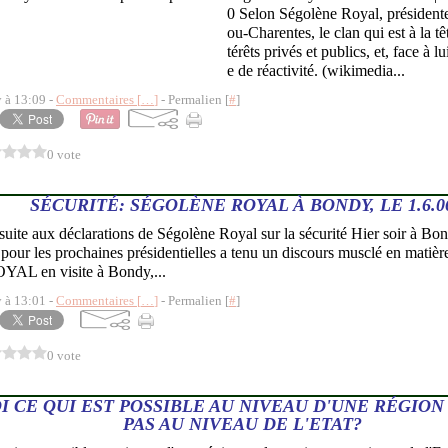
0 Selon Ségolène Royal, présidente
ou-Charentes, le clan qui est à la t
térêts privés et publics, et, face à 
e de réactivité. (wikimedia...
y à 13:09 -
Commentaires [
…
]
- Permalien [
#
]
0 vote
SÉCURITÉ: SÉGOLÈNE ROYAL À BONDY, LE 1.6.0
ite aux déclarations de Ségolène Royal sur la sécurité Hier soir à Bond
 pour les prochaines présidentielles a tenu un discours musclé en matièr
YAL en visite à Bondy,...
y à 13:01 -
Commentaires [
…
]
- Permalien [
#
]
0 vote
 CE QUI EST POSSIBLE AU NIVEAU D'UNE RÉGION 
PAS AU NIVEAU DE L'ETAT?