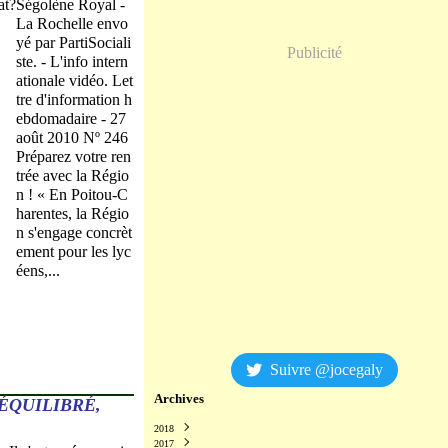
Ségolène Royal -
La Rochelle envo
yé par PartiSociali
Publicité
ste. - L'info intern
ationale vidéo. Let
tre d'information h
ebdomadaire - 27
août 2010 Nº 246
Préparez votre ren
trée avec la Régio
n ! « En Poitou-C
harentes, la Régio
n s'engage concrèt
ement pour les lyc
éens,...
Suivre @jocegaly
Archives
ÉQUILIBRÉ,
2018
2017
Décembre
(2)