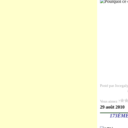
Posté par Jocegal
Vous aimez ?
29 août 2010
173ÈME