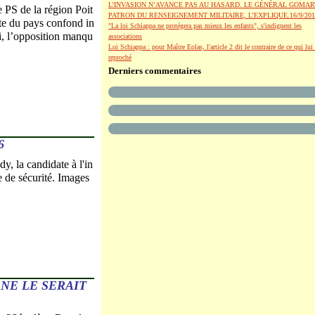
L’INVASION N’AVANCE PAS AU HASARD. LE GÉNÉRAL GOMAR
 PS de la région Poit
PATRON DU RENSEIGNEMENT MILITAIRE, L’EXPLIQUE.16/9/201
ête du pays confond in
"La loi Schiappa ne protégera pas mieux les enfants", s'indignent les
lui, l’opposition manqu
associations
Loi Schiappa : pour Maître Eolas, l'article 2 dit le contraire de ce qui lui 
reproché
Derniers commentaires
6
y, la candidate à l'in
e de sécurité. Images
NE LE SERAIT