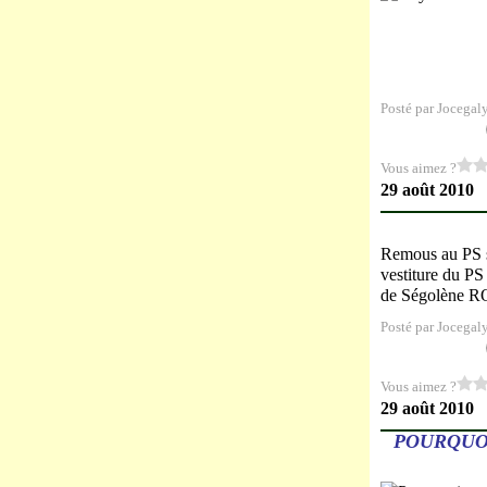
Posté par Jocegal
Vous aimez ?
29 août 2010
Remous au PS su
vestiture du PS
de Ségolène RO
Posté par Jocegal
Vous aimez ?
29 août 2010
POURQUOI