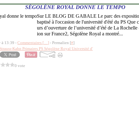
SÉGOLÈNE ROYAL DONNE LE TEMPO
Sur LE BLOG DE GABALE Le parc des expositions
baptisé à l'occasion de l'université d'été du PS Que 
urs d’ouverture de l’université d’été de La Rochelle
ion sur France2, Ségolène Royal a montré...
y à 13:39 -
Commentaires [
…
]
- Permalien [
#
]
trauss-Kahn Primaires PS Ségolène Royal Université d'
0 vote