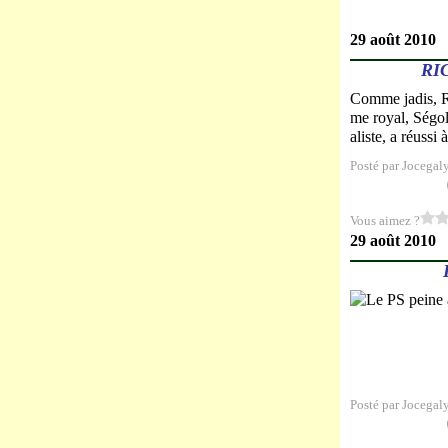
29 août 2010
RI
Comme jadis, Ri
me royal, Ségolè
aliste, a réussi 
Posté par Jocegal
Vous aimez ?
29 août 2010
Posté par Jocegal