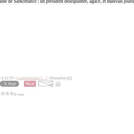
y à 12:55 -
Commentaires [
…
]
- Permalien [
#
]
0 vote