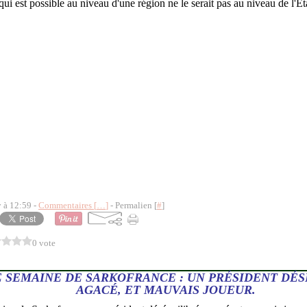
y à 12:59 -
Commentaires [
…
]
- Permalien [
#
]
0 vote
 SEMAINE DE SARKOFRANCE : UN PRÉSIDENT DÉS
AGACÉ, ET MAUVAIS JOUEUR.