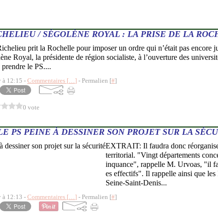
CHELIEU / SÉGOLÈNE ROYAL : LA PRISE DE LA ROC
chelieu prit la Rochelle pour imposer un ordre qui n’était pas encore j
ne Royal, la présidente de région socialiste, à l’ouverture des universit
à prendre le PS....
y à 12:15 -
Commentaires [
…
]
- Permalien [
#
]
0 vote
LE PS PEINE À DESSINER SON PROJET SUR LA SÉC
EXTRAIT: Il faudra donc réorganiser 
territorial. "Vingt départements conc
inquance", rappelle M. Urvoas, "il fa
es effectifs". Il rappelle ainsi que le
Seine-Saint-Denis...
y à 12:13 -
Commentaires [
…
]
- Permalien [
#
]