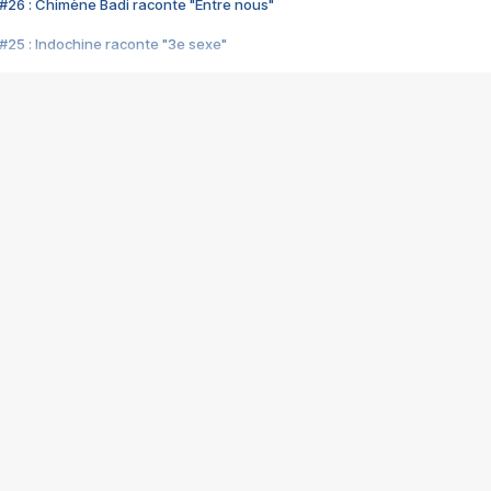
#26 : Chimène Badi raconte "Entre nous"
#25 : Indochine raconte "3e sexe"
#24 : Zaho raconte "C'est chelou"
#23 : Patrick Bruel raconte "Au café des délices"
#22 : Kyo raconte "Le chemin"
#21 : Nolwenn Leroy raconte "Cassé"
#20 : Patrick Hernandez raconte "Born to be alive"
#19 : Lorie raconte "Près de moi"
#18 : Michael Jones raconte "A nos actes manqués" (avec Jean-Jacque
#17 : Khaled raconte "Aïcha"
#16 : Corneille raconte "Parce qu'on vient de loin"
#15 : Indochine raconte "L'aventurier"
14 : Lorie raconte "Sur un air latino"