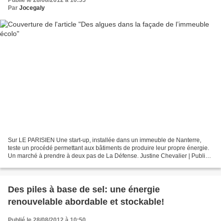
Publié le 28/08/2012 à 10:55
Par
Jocegaly
Sur LE PARISIEN Une start-up, installée dans un immeuble de Nanterre,
teste un procédé permettant aux bâtiments de produire leur propre énergie.
Un marché à prendre à deux pas de La Défense. Justine Chevalier | Publié
le 27.08.2012, 10h05 Ce bâtiment,...
Des piles à base de sel: une énergie
renouvelable abordable et stockable!
Publié le 28/08/2012 à 10:50