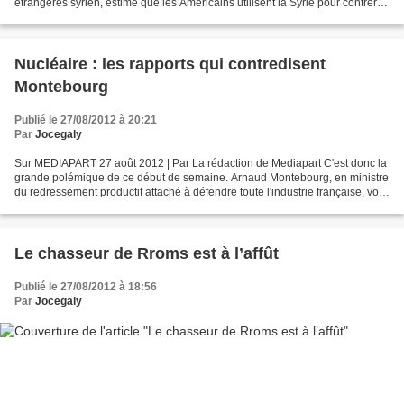
étrangères syrien, estime que les Américains utilisent la Syrie pour contrer
l'influence de l'Iran au Moyen-Orient. Selon...
Nucléaire : les rapports qui contredisent
Montebourg
Publié le 27/08/2012 à 20:21
Par
Jocegaly
Sur MEDIAPART 27 août 2012 | Par La rédaction de Mediapart C'est donc la
grande polémique de ce début de semaine. Arnaud Montebourg, en ministre
du redressement productif attaché à défendre toute l'industrie française, vole
cette fois au secours du nucléaire....
Le chasseur de Rroms est à l’affût
Publié le 27/08/2012 à 18:56
Par
Jocegaly