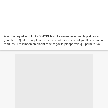
Alain Bousquet sur LETANG MODERNE Ils aiment tellement la justice ce
gens-là….. Qu’ils en appliquent même les décisions avant qu’elles ne soient
rendues ! C’est indéniablement cette sagacité prospective qui permit à Valls
de démolir le campement de ces...