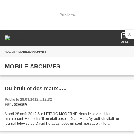
Publicité
MENU
Accueil
» MOBILE.ARCHIVES
MOBILE.ARCHIVES
Du bruit et des maux…..
Publié le 28/08/2012 à 12:32
Par
Jocegaly
Mardi 28 août 2012 Sur LETANG MODERNE Nous le savons bien,
maintenant. Hier soir s’il en était besoin, Jean Marc Ayrault s’invitait au
journal télévisé de David Pujadas, avec un seul message : « le
gouvernement est sur le bon braquet » Pourquoi faire...