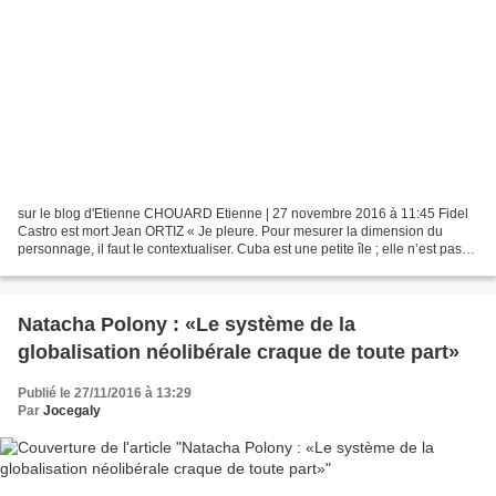
sur le blog d'Etienne CHOUARD Etienne | 27 novembre 2016 à 11:45 Fidel
Castro est mort Jean ORTIZ « Je pleure. Pour mesurer la dimension du
personnage, il faut le contextualiser. Cuba est une petite île ; elle n’est pas
un morceau de l’ex-empire soviétique...
Natacha Polony : «Le système de la
globalisation néolibérale craque de toute part»
Publié le 27/11/2016 à 13:29
Par
Jocegaly