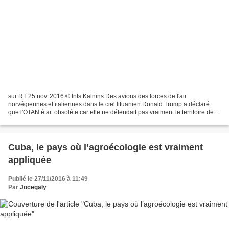
sur RT 25 nov. 2016 © Ints Kalnins Des avions des forces de l'air
norvégiennes et italiennes dans le ciel lituanien Donald Trump a déclaré
que l'OTAN était obsolète car elle ne défendait pas vraiment le territoire de
ses membres contre le terrorisme islamique,...
Cuba, le pays où l’agroécologie est vraiment
appliquée
Publié le 27/11/2016 à 11:49
Par
Jocegaly