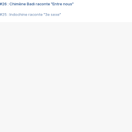
#26 : Chimène Badi raconte "Entre nous"
#25 : Indochine raconte "3e sexe"
#24 : Zaho raconte "C'est chelou"
#23 : Patrick Bruel raconte "Au café des délices"
#22 : Kyo raconte "Le chemin"
#21 : Nolwenn Leroy raconte "Cassé"
#20 : Patrick Hernandez raconte "Born to be alive"
#19 : Lorie raconte "Près de moi"
#18 : Michael Jones raconte "A nos actes manqués" (avec Jean-Jacque
#17 : Khaled raconte "Aïcha"
#16 : Corneille raconte "Parce qu'on vient de loin"
#15 : Indochine raconte "L'aventurier"
14 : Lorie raconte "Sur un air latino"