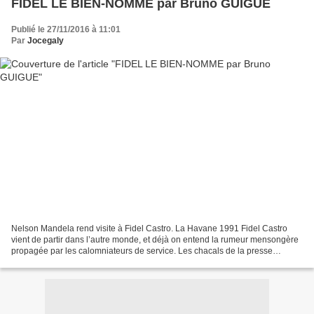
FIDEL LE BIEN-NOMME par Bruno GUIGUE
Publié le 27/11/2016 à 11:01
Par
Jocegaly
Nelson Mandela rend visite à Fidel Castro. La Havane 1991 Fidel Castro
vient de partir dans l’autre monde, et déjà on entend la rumeur mensongère
propagée par les calomniateurs de service. Les chacals de la presse
bourgeoise tournent autour de sa dépouille...