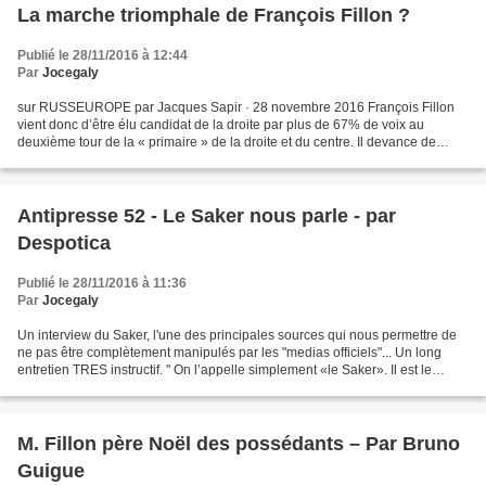
La marche triomphale de François Fillon ?
Publié le 28/11/2016 à 12:44
Par
Jocegaly
sur RUSSEUROPE par Jacques Sapir · 28 novembre 2016 François Fillon
vient donc d’être élu candidat de la droite par plus de 67% de voix au
deuxième tour de la « primaire » de la droite et du centre. Il devance de
manière spectaculaire son adversaire,...
Antipresse 52 - Le Saker nous parle - par
Despotica
Publié le 28/11/2016 à 11:36
Par
Jocegaly
Un interview du Saker, l'une des principales sources qui nous permettre de
ne pas être complètement manipulés par les "medias officiels"... Un long
entretien TRES instructif. " On l’appelle simplement «le Saker». Il est le
fondateur d’un des blogs les...
M. Fillon père Noël des possédants – Par Bruno
Guigue