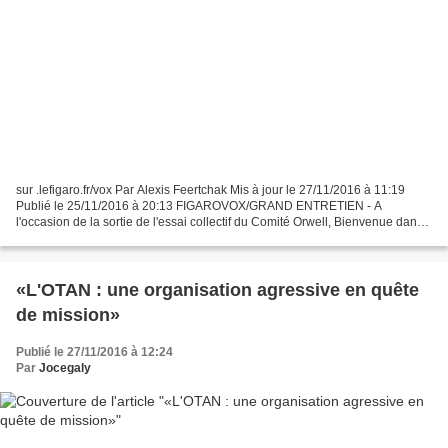
sur .lefigaro.fr/vox Par Alexis Feertchak Mis à jour le 27/11/2016 à 11:19
Publié le 25/11/2016 à 20:13 FIGAROVOX/GRAND ENTRETIEN - A
l'occasion de la sortie de l'essai collectif du Comité Orwell, Bienvenue dans
le pire des mondes, sa présidente, Natacha...
«L'OTAN : une organisation agressive en quête
de mission»
Publié le 27/11/2016 à 12:24
Par
Jocegaly