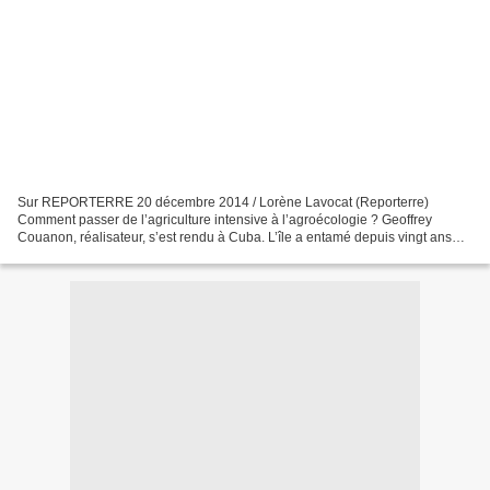
Sur REPORTERRE 20 décembre 2014 / Lorène Lavocat (Reporterre)
Comment passer de l’agriculture intensive à l’agroécologie ? Geoffrey
Couanon, réalisateur, s’est rendu à Cuba. L’île a entamé depuis vingt ans
une conversion agroécologique, avec des hauts...