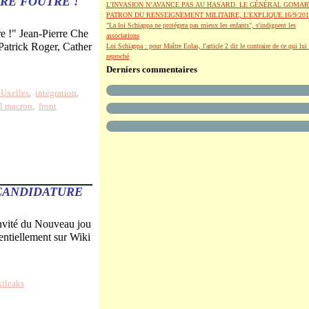
IRE FOUTRE !"
L’INVASION N’AVANCE PAS AU HASARD. LE GÉNÉRAL GOMAR
PATRON DU RENSEIGNEMENT MILITAIRE, L’EXPLIQUE.16/9/201
"La loi Schiappa ne protégera pas mieux les enfants", s'indignent les
e !" Jean-Pierre Che
associations
 Patrick Roger, Cather
Loi Schiappa : pour Maître Eolas, l'article 2 dit le contraire de ce qui lui 
reproché
Derniers commentaires
Uxelles
,
intégration
,
l macron
,
front
 CANDIDATURE
'invité du Nouveau jou
sentiellement sur Wiki
kileaks