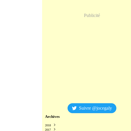
Publicité
Suivre @jocegaly
Archives
2018
2017
Décembre
(2)