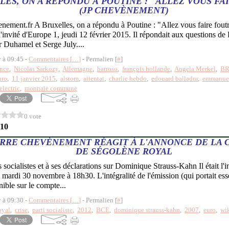
LES, ON A RÉPONDU À POUTINE : "ALLEZ VOUS FA
(JP CHEVÈNEMENT)
ment.fr A Bruxelles, on a répondu à Poutine : "Allez vous faire foutr
l'invité d'Europe 1, jeudi 12 février 2015. Il répondait aux questions de
r Duhamel et Serge July....
y à 09:45 -
Commentaires [
…
]
- Permalien [
#
]
nce
,
Nicolas Sarkozy
,
Allemagne
,
barroso
,
françois hollande
,
Angela Merkel
,
BR
uro
,
11 janvier 2015
,
alstom
,
attentat
,
charlie hebdo
,
edouard balladur
,
emmanue
electric
,
monnaie commune
0 vote
010
ERRE CHEVÈNEMENT RÉAGIT À L'ANNONCE DE LA
DE SÉGOLÈNE ROYAL
s socialistes et à ses déclarations sur Dominique Strauss-Kahn Il était l
8 mardi 30 novembre à 18h30. L'intégralité de l'émission (qui portait es
nible sur le compte...
y à 09:30 -
Commentaires [
…
]
- Permalien [
#
]
oyal
,
crise
,
parti socialiste
,
2012
,
BCE
,
dominique strauss-kahn
,
2007
,
euro
,
wi