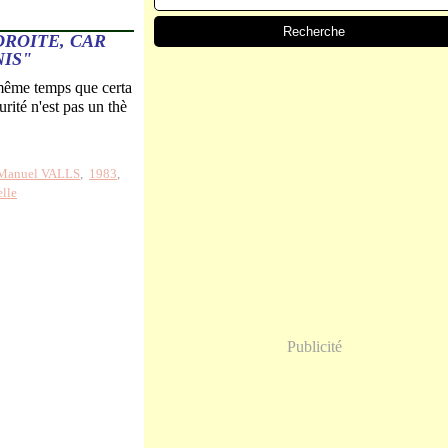
DROITE, CAR
NIS"
n même temps que certa
urité n'est pas un thè
Manuel VALLS
,
1983
,
elle
Publicité