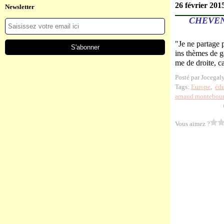
26 février 201
Newsletter
CHEVEN
"Je ne partage 
ins thèmes de ga
me de droite, car
Posté par Jocegal
Tags:
Europe
,
édu
arnaud montebou
Vous aimez ?