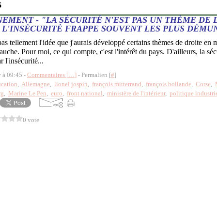
5
EMENT - "LA SÉCURITÉ N'EST PAS UN THÈME DE 
L'INSÉCURITÉ FRAPPE SOUVENT LES PLUS DÉMU
pas tellement l'idée que j'aurais développé certains thèmes de droite e
uche. Pour moi, ce qui compte, c'est l'intérêt du pays. D'ailleurs, la séc
 l'insécurité...
y à 09:45 -
Commentaires [
…
]
- Permalien [
#
]
cation
,
Allemagne
,
lionel jospin
,
françois mitterrand
,
françois hollande
,
Corse
,
rg
,
Marine Le Pen
,
euro
,
front national
,
ministère de l'intérieur
,
politique industri
0 vote