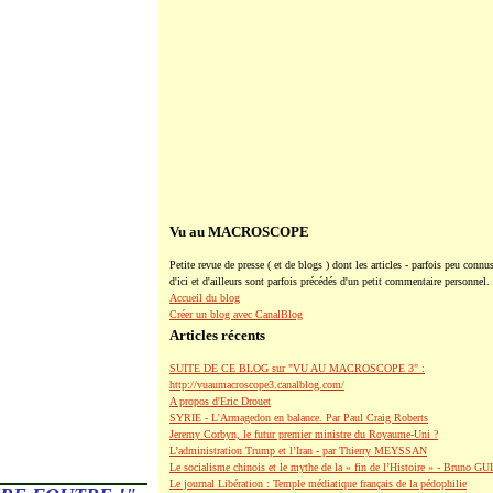
Vu au MACROSCOPE
Petite revue de presse ( et de blogs ) dont les articles - parfois peu connus
d'ici et d'ailleurs sont parfois précédés d'un petit commentaire personnel.
Accueil du blog
Créer un blog avec CanalBlog
Articles récents
SUITE DE CE BLOG sur "VU AU MACROSCOPE 3" :
http://vuaumacroscope3.canalblog.com/
A propos d'Eric Drouet
SYRIE - L'Armagedon en balance. Par Paul Craig Roberts
Jeremy Corbyn, le futur premier ministre du Royaume-Uni ?
L’administration Trump et l’Iran - par Thierry MEYSSAN
Le socialisme chinois et le mythe de la « fin de l’Histoire » - Bruno G
Le journal Libération : Temple médiatique français de la pédophilie