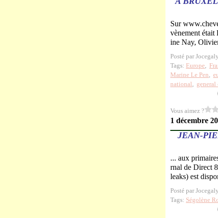
A BRUXEL
Sur www.chevene
vènement était 
ine Nay, Olivie
Posté par Jocegal
Tags:
Europe
,
Fra
Marine Le Pen
,
e
national
,
general 
Vous aimez ?
1 décembre 2
JEAN-PI
... aux primaire
rnal de Direct 
leaks) est dispo
Posté par Jocegal
Tags:
Ségolène R