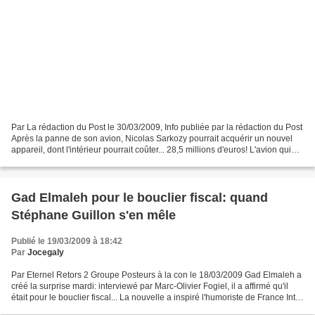
Par La rédaction du Post le 30/03/2009, Info publiée par la rédaction du Post
Après la panne de son avion, Nicolas Sarkozy pourrait acquérir un nouvel
appareil, dont l'intérieur pourrait coûter... 28,5 millions d'euros! L'avion qui
devait amener Nicolas...
Gad Elmaleh pour le bouclier fiscal: quand
Stéphane Guillon s'en mêle
Publié le 19/03/2009 à 18:42
Par
Jocegaly
Par Eternel Retors 2 Groupe Posteurs à la con le 18/03/2009 Gad Elmaleh a
créé la surprise mardi: interviewé par Marc-Olivier Fogiel, il a affirmé qu'il
était pour le bouclier fiscal... La nouvelle a inspiré l'humoriste de France Inter
qui en fait le...