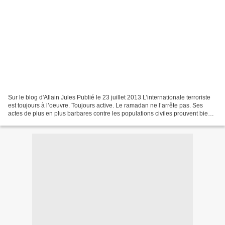
Sur le blog d'Allain Jules Publié le 23 juillet 2013 L’internationale terroriste
est toujours à l’oeuvre. Toujours active. Le ramadan ne l’arrête pas. Ses
actes de plus en plus barbares contre les populations civiles prouvent bien
que la,vermine est aux...