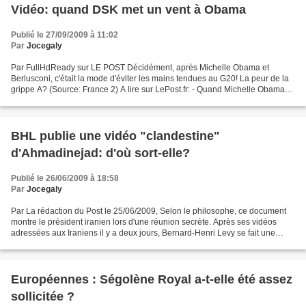
Vidéo: quand DSK met un vent à Obama
Publié le 27/09/2009 à 11:02
Par
Jocegaly
Par FullHdReady sur LE POST Décidément, après Michelle Obama et
Berlusconi, c'était la mode d'éviter les mains tendues au G20! La peur de la
grippe A? (Source: France 2) A lire sur LePost.fr: - Quand Michelle Obama
tient Silvio Berlusconi à distance......
BHL publie une vidéo "clandestine"
d'Ahmadinejad: d'où sort-elle?
Publié le 26/06/2009 à 18:58
Par
Jocegaly
Par La rédaction du Post le 25/06/2009, Selon le philosophe, ce document
montre le président iranien lors d'une réunion secrète. Après ses vidéos
adressées aux Iraniens il y a deux jours, Bernard-Henri Levy se fait une
nouvelle fois remarquer sur le Web....
Européennes : Ségolène Royal a-t-elle été assez
sollicitée ?