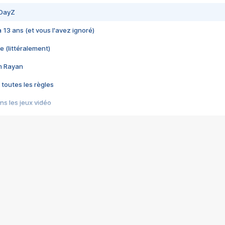
 DayZ
 a 13 ans (et vous l'avez ignoré)
e (littéralement)
im Rayan
 toutes les règles
s les jeux vidéo
us choquant de Rockstar ? - Le scandale BULLY
e plus moche de Steam
du RÊVE tourne au CAUCHEMAR
pendant 8 heures
it… à tort
umiliés par un jeu vidéo