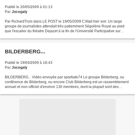
Publié le 20/05/2009 à 01:13
Par
Jocegaly
Par RichardTrois dans LE POST le 19/05/2009 C'était hier soir. Un large
groupe de journalistes attendait très patiemment Ségolène Royal au pied
que l'escalier du théatre Dejazet à la fin de l'Université Participative sur
l'Afrique et l'Europe. Je me suis...
BILDERBERG...
Publié le 19/04/2009 à 18:43
Par
Jocegaly
BILDERBERG... Vidéo envoyée par spartiate74 Le groupe Bilderberg, ou
conférence de Bilderberg, ou encore Club Bilderberg est un rassemblement
annuel et non-officiel d'environ 130 membres, dont la plupart sont des
personnes d'influence dans les domaines...