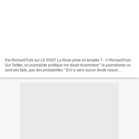
Par RichardTrois sur LE POST La Rose prise en tenaille ? - © RichardTrois
Sur Twitter, un journaliste politique me disait récemment " le journalisme ce
sont des faits, pas des probabilités." Et il a sans aucun doute raison.
Cependant l'essence de la politique,...