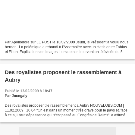
Par Apollodore sur LE POST le 10/02/2009 Jeudi, le Président a voulu nous
berner... La polémique a rebondi à l'Assemblée avec un clash entre Fabius
et Fillon. Explications en images. Lors de son intervention télévisée du 5
février, Nicolas Sarkozy a-t-il...
Des royalistes proposent le rassemblement à
Aubry
Publié le 13/02/2009 à 18:47
Par
Jocegaly
Des royalistes proposent le rassemblement à Aubry NOUVELOBS.COM |
11.02.2009 | 10:04 "On est dans un moment très grave pour le pays et, face
à cela, il faut dépasser ce qui s'est passé au Congrès de Reims", a affirmé
Manuel Valls. P lusieurs ténors du...