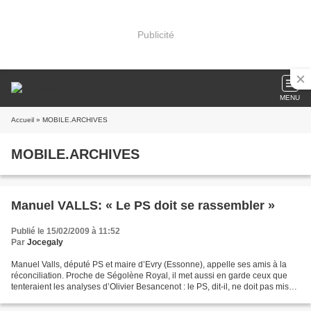
Publicité
MENU
Accueil
» MOBILE.ARCHIVES
MOBILE.ARCHIVES
Manuel VALLS: « Le PS doit se rassembler »
Publié le 15/02/2009 à 11:52
Par
Jocegaly
Manuel Valls, député PS et maire d’Evry (Essonne), appelle ses amis à la
réconciliation. Proche de Ségolène Royal, il met aussi en garde ceux que
tenteraient les analyses d’Olivier Besancenot : le PS, dit-il, ne doit pas miser
sur la crise. Propos recueillis...