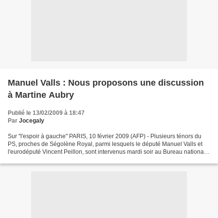
Manuel Valls : Nous proposons une discussion
à Martine Aubry
Publié le 13/02/2009 à 18:47
Par
Jocegaly
Sur "l'espoir à gauche" PARIS, 10 février 2009 (AFP) - Plusieurs ténors du
PS, proches de Ségolène Royal, parmi lesquels le député Manuel Valls et
l'eurodéputé Vincent Peillon, sont intervenus mardi soir au Bureau national
pour proposer à Martine Aubry...