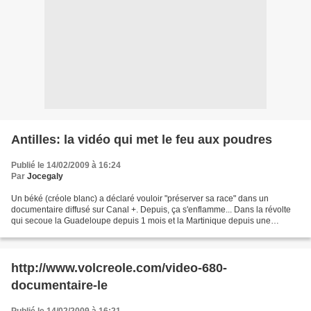
Antilles: la vidéo qui met le feu aux poudres
Publié le 14/02/2009 à 16:24
Par
Jocegaly
Un béké (créole blanc) a déclaré vouloir "préserver sa race" dans un
documentaire diffusé sur Canal +. Depuis, ça s'enflamme... Dans la révolte
qui secoue la Guadeloupe depuis 1 mois et la Martinique depuis une
dizaine de jours, il y a des revendications...
http://www.volcreole.com/video-680-
documentaire-le