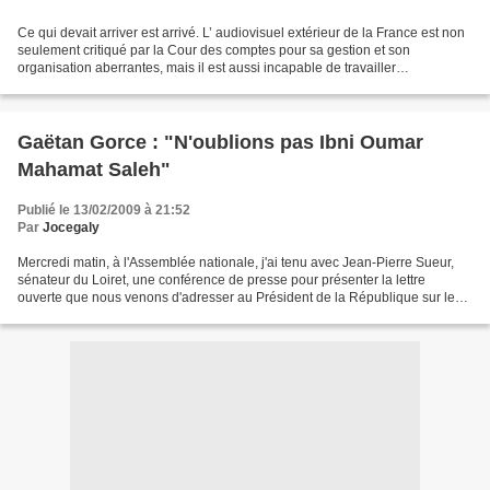
Ce qui devait arriver est arrivé. L’ audiovisuel extérieur de la France est non
seulement critiqué par la Cour des comptes pour sa gestion et son
organisation aberrantes, mais il est aussi incapable de travailler
sereinement pour cause de direction inconvenable....
Gaëtan Gorce : "N'oublions pas Ibni Oumar
Mahamat Saleh"
Publié le 13/02/2009 à 21:52
Par
Jocegaly
Mercredi matin, à l'Assemblée nationale, j'ai tenu avec Jean-Pierre Sueur,
sénateur du Loiret, une conférence de presse pour présenter la lettre
ouverte que nous venons d'adresser au Président de la République sur les
conditions de la disparition d'Ibni...