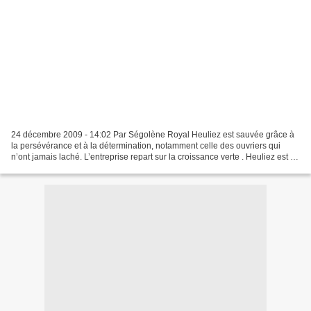
24 décembre 2009 - 14:02 Par Ségolène Royal Heuliez est sauvée grâce à
la persévérance et à la détermination, notamment celle des ouvriers qui
n’ont jamais laché. L’entreprise repart sur la croissance verte . Heuliez est un
exemple qui symbolise plusieurs...