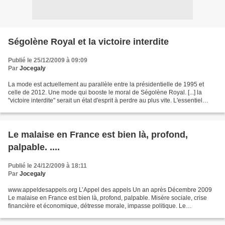
Ségolène Royal et la victoire interdite
Publié le 25/12/2009 à 09:09
Par
Jocegaly
La mode est actuellement au parallèle entre la présidentielle de 1995 et
celle de 2012. Une mode qui booste le moral de Ségolène Royal. [...] la
"victoire interdite" serait un état d'esprit à perdre au plus vite. L'essentiel
étant de "manger du terrain"...
Le malaise en France est bien là, profond,
palpable. ....
Publié le 24/12/2009 à 18:11
Par
Jocegaly
www.appeldesappels.org L’Appel des appels Un an après Décembre 2009
Le malaise en France est bien là, profond, palpable. Misère sociale, crise
financière et économique, détresse morale, impasse politique. Le
gouvernement navigue entre cynisme et opportunisme....