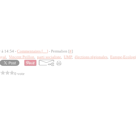
y à 14:54 -
Commentaires [
…
]
- Permalien [
#
]
oyal
,
Vincent Peillon
,
parti socialiste
,
UMP
,
élections régionales
,
Europe-Ecolog
0 vote