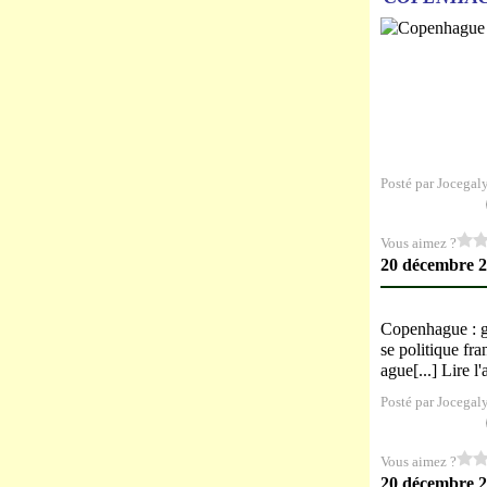
Posté par Jocegal
Vous aimez ?
20 décembre 
Copenhague : g
se politique f
ague[...] Lire l
Posté par Jocegal
Vous aimez ?
20 décembre 