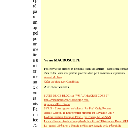
i p
ré
pa
re
un
ap
pel
po
ur
me
ttr
e u
Vu au MACROSCOPE
n t
Petite revue de presse ( et de blogs ) dont les articles - parfois peu connus
er
d'ici et d'ailleurs sont parfois précédés d'un petit commentaire personnel.
me
Accueil du blog
au
Créer un blog avec CanalBlog
x c
Articles récents
ou
SUITE DE CE BLOG sur "VU AU MACROSCOPE 3" :
ra
http://vuaumacroscope3.canalblog.com/
nts
A propos d'Eric Drouet
Pa
SYRIE - L'Armagedon en balance. Par Paul Craig Roberts
Jeremy Corbyn, le futur premier ministre du Royaume-Uni ?
r n
L’administration Trump et l’Iran - par Thierry MEYSSAN
ico
Le socialisme chinois et le mythe de la « fin de l’Histoire » - Bruno G
75
Le journal Libération : Temple médiatique français de la pédophilie