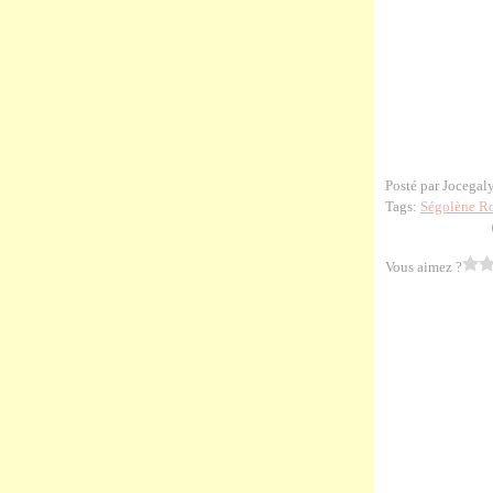
Posté par Jocegal
Tags:
Ségolène R
Vous aimez ?