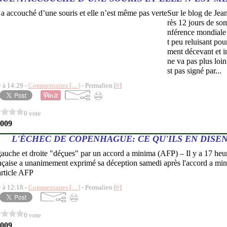
Sur le blog de J
rès 12 jours de som
nférence mondiale
t peu reluisant pou
ment décevant et in
ne va pas plus loi
st pas signé par...
y à 14:29 -
Commentaires [
…
]
- Permalien [
#
]
0 vote
2009
L'ÉCHEC DE COPENHAGUE: CE QU'ILS EN DISE
auche et droite "déçues" par un accord a minima (AFP) – Il y a 17 h
rançaise a unanimement exprimé sa déception samedi après l'accord a m
'article AFP
y à 12:18 -
Commentaires [
…
]
- Permalien [
#
]
0 vote
2009