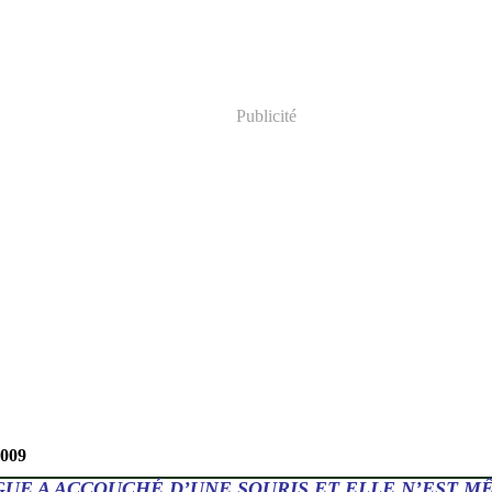
Publicité
2009
UE A ACCOUCHÉ D’UNE SOURIS ET ELLE N’EST M