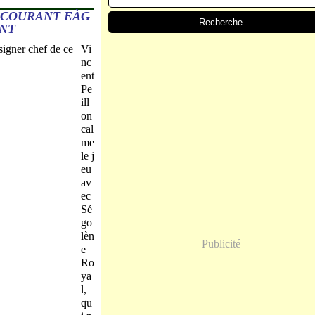
 COURANT EÀG
ANT
Vi
nc
ent
Pe
ill
on
cal
me
le j
eu
av
ec
Sé
go
lèn
Publicité
e
Ro
ya
l,
qu