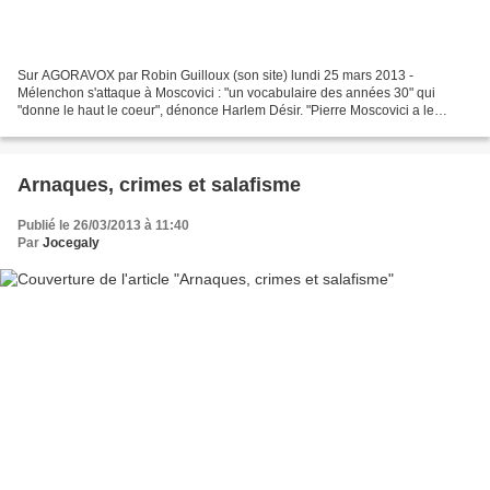
Sur AGORAVOX par Robin Guilloux (son site) lundi 25 mars 2013 -
Mélenchon s'attaque à Moscovici : "un vocabulaire des années 30" qui
"donne le haut le coeur", dénonce Harlem Désir. "Pierre Moscovici a le
comportement de quelqu'un qui ne pense pas français,...
Arnaques, crimes et salafisme
Publié le 26/03/2013 à 11:40
Par
Jocegaly