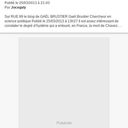
Publié le 25/03/2013 à 21:43
Par
Jocegaly
Sur RUE 89 le blog de GAËL BRUSTIER Gaël Brustier Chercheur en
science politique Publié le 25/03/2013 à 13h27 Il est assez intéressant de
constater le degré d’hystérie qui a entouré, en France, la mort de Chavez.
Rarement la méconnaissance de l’histoire...
Publicité