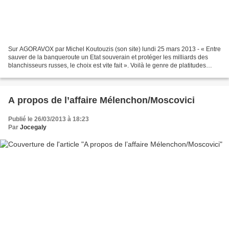
Sur AGORAVOX par Michel Koutouzis (son site) lundi 25 mars 2013 - « Entre
sauver de la banqueroute un Etat souverain et protéger les milliards des
blanchisseurs russes, le choix est vite fait ». Voilà le genre de platitudes
auxquelles nous habituent les...
A propos de l’affaire Mélenchon/Moscovici
Publié le 26/03/2013 à 18:23
Par
Jocegaly