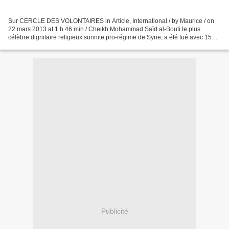
Sur CERCLE DES VOLONTAIRES in Article, International / by Maurice / on
22 mars 2013 at 1 h 46 min / Cheikh Mohammad Saïd al-Bouti le plus
célèbre dignitaire religieux sunnite pro-régime de Syrie, a été tué avec 15
fidèles jeudi 21 mars dans un attentat...
Publicité