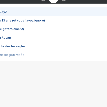
 DayZ
 a 13 ans (et vous l'avez ignoré)
e (littéralement)
im Rayan
 toutes les règles
s les jeux vidéo
us choquant de Rockstar ? - Le scandale BULLY
e plus moche de Steam
du RÊVE tourne au CAUCHEMAR
pendant 8 heures
it… à tort
umiliés par un jeu vidéo