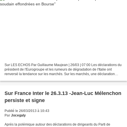
Sur LES ECHOS Par Guillaume Maujean | 26/03 | 07:00 Les déclarations du
président de l'Eurogroupe et les rumeurs de dégradation de l'Italie ont
renversé la tendance sur les marchés. Sur les marchés, une déclaration
maladroite peut effacer d'un coup les...
Sur France Inter le 26.3.13 -Jean-Luc Mélenchon
persiste et signe
Publié le 26/03/2013 à 10:43
Par
Jocegaly
Après la polémique autour des déclarations de dirigeants du Parti de