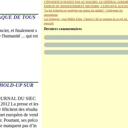
L’INVASION N’AVANCE PAS AU HASARD. LE GÉNÉRAL GOMAR
PATRON DU RENSEIGNEMENT MILITAIRE, L’EXPLIQUE.16/9/201
"La loi Schiappa ne protégera pas mieux les enfants", s'indignent les
associations
NAQUE DE TOUS
Loi Schiappa : pour Maître Eolas, l'article 2 dit le contraire de ce qui lui 
reproché
Derniers commentaires
ncier, et finalement s
 l'humanité ... qui est
HOLD-UP SUR
JOURNAL DU SIEC
 2012 La presse et les
félicitent des résulta
met européen de vend
r. Pourtant, ses préco
ne manquent pas d’in