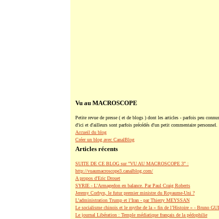
Vu au MACROSCOPE
Petite revue de presse ( et de blogs ) dont les articles - parfois peu connus
d'ici et d'ailleurs sont parfois précédés d'un petit commentaire personnel.
Accueil du blog
Créer un blog avec CanalBlog
Articles récents
SUITE DE CE BLOG sur "VU AU MACROSCOPE 3" :
http://vuaumacroscope3.canalblog.com/
A propos d'Eric Drouet
SYRIE - L'Armagedon en balance. Par Paul Craig Roberts
Jeremy Corbyn, le futur premier ministre du Royaume-Uni ?
L’administration Trump et l’Iran - par Thierry MEYSSAN
Le socialisme chinois et le mythe de la « fin de l’Histoire » - Bruno G
Le journal Libération : Temple médiatique français de la pédophilie