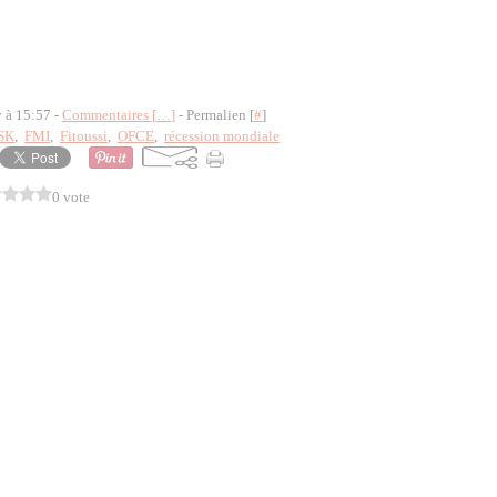
y à 15:57 -
Commentaires [
…
]
- Permalien [
#
]
SK
,
FMI
,
Fitoussi
,
OFCE
,
récession mondiale
0 vote