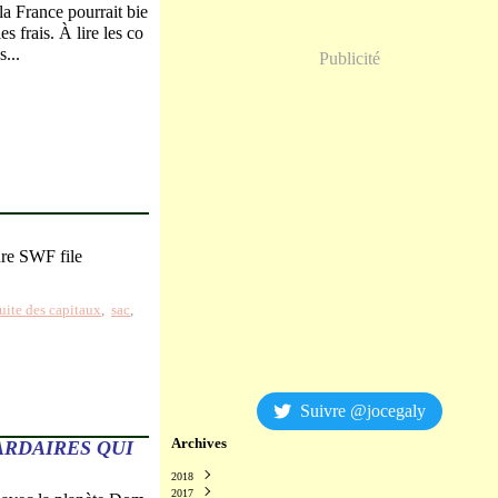
 la France pourrait bie
les frais. À lire les co
...
Publicité
ture SWF file
fuite des capitaux
,
sac
,
Suivre @jocegaly
Archives
ARDAIRES QUI
2018
2017
Décembre
(2)