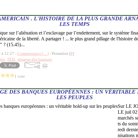
AMERICAIN . L'HISTOIRE DE LA PLUS GRANDE AR
LES TEMPS
ue sur l’aliénation et l’esclavage par l’endettement, sur le système fina
ricaine de la liberté. A partager ! ... le plus grand pillage de l'histoire de
" ? (15.45)...
y à 12:27 -
Commentaires [
…
]
- Permalien [
#
]
tte
,
FED
,
arnaque des banques
1 vote
GE DES BANQUES EUROPÉENNES : UN VÉRITABLE 
LES PEUPLES
Sur LE 
LE juil 02
marchés se 
ts du som
redi dernie
nisations 