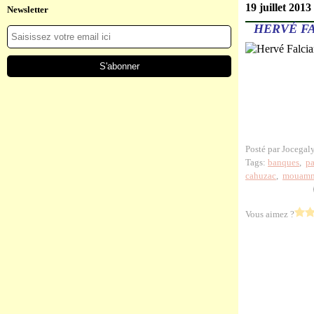
19 juillet 2013
Newsletter
HERVÉ FA
Posté par Jocegal
Tags:
banques
,
pa
cahuzac
,
mouamm
Vous aimez ?