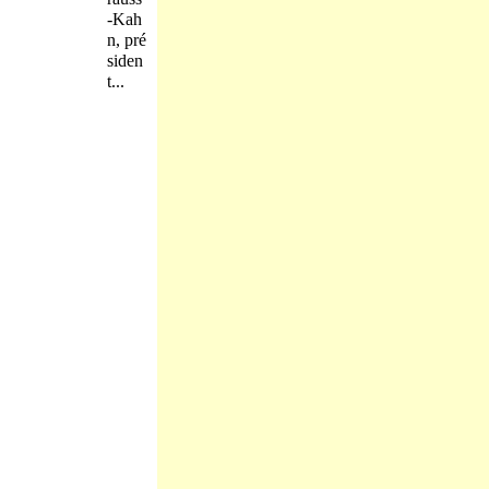
-Kah
n, pré
siden
t...