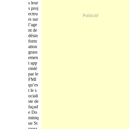
s leur
s proj
ecteu
Publicité
rs sur
l’age
nt de
désin
form
ation
grass
emen
t app
ointé
par le
FMI
qu’es
t le s
ociali
ste de
façad
e Do
miniq
ue St
rauss