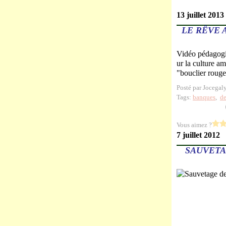
13 juillet 2013
LE RÊVE 
Vidéo pédagogiq
ur la culture amé
"bouclier rouge
Posté par Jocegal
Tags:
banques
,
de
Vous aimez ?
7 juillet 2012
SAUVETA