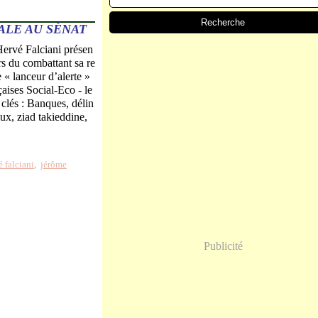
ALE AU SÉNAT
vé Falciani présen
s du combattant sa re
« lanceur d’alerte »
çaises Social-Eco - le
 clés : Banques, délin
ux, ziad takieddine,
é falciani
,
jérôme
Publicité