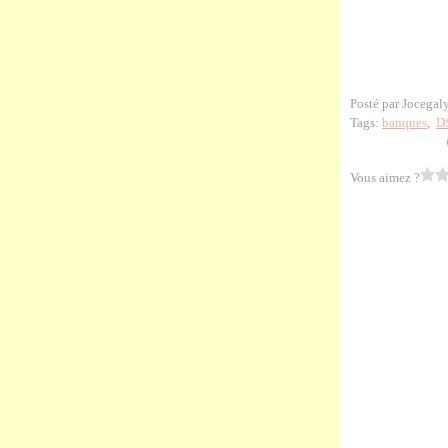
Posté par Jocegal
Tags:
banques
,
D
Vous aimez ?