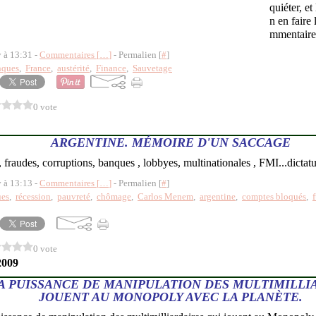
quiéter, et
n en faire 
mmentaires
y à 13:31 -
Commentaires [
…
]
- Permalien [
#
]
nques
,
France
,
austérité
,
Finance
,
Sauvetage
0 vote
ARGENTINE. MÉMOIRE D'UN SACCAGE
e, fraudes, corruptions, banques , lobbyes, multinationales , FMI...dicta
y à 13:13 -
Commentaires [
…
]
- Permalien [
#
]
ues
,
récession
,
pauvreté
,
chômage
,
Carlos Menem
,
argentine
,
comptes bloqués
,
0 vote
2009
LA PUISSANCE DE MANIPULATION DES MULTIMILLI
JOUENT AU MONOPOLY AVEC LA PLANÈTE.