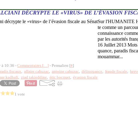
LCIANI DÉCRYPTE LE «VIRUS» DE L’ÉVASION FISC
Sur l'HUMANITE Her
te comme un parcour
connaissance comme 
par les autorités fran
16 Juillet 2013 Mots
quance, paradis fisca
mouammar...
y à 10:36 -
Commentaires [
…
]
- Permalien [
#
]
radis fiscaux
,
affaire cahuzac
,
antoine cahuzac
,
délinquance
,
fraude fiscale
,
herv
ar kadhafi
,
ziad takieddine
,
éric bocquet
,
évasion fiscale
1 vote