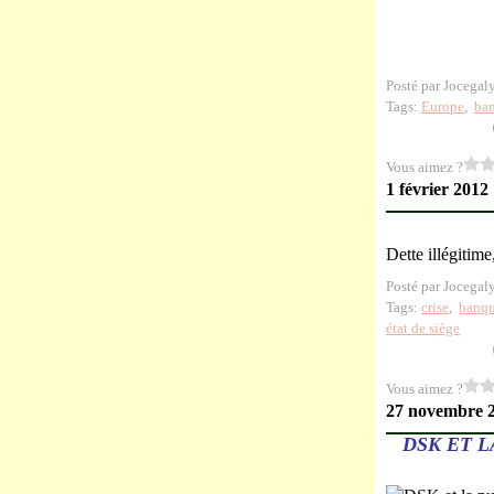
Posté par Jocegal
Tags:
Europe
,
ba
Vous aimez ?
1 février 2012
Dette illégitim
Posté par Jocegal
Tags:
crise
,
banq
état de siège
Vous aimez ?
27 novembre 
DSK ET 