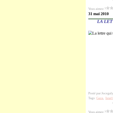
Vous aimez ?
31 mai 2010
LA LE
Posté par Jocegal
Tags:
Gaza
,
Israël
Vous aimez ?