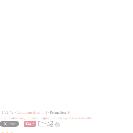
y à 11:49 -
Commentaires [
…
]
- Permalien [
#
]
ique
,
Palestine
,
union européenne
,
Benjamin Netanyahu