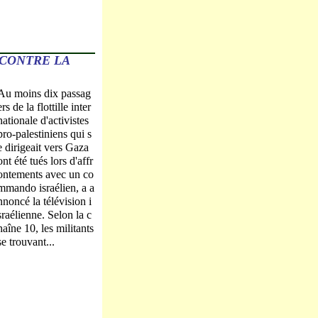
 CONTRE LA
Au moins dix passag
ers de la flottille inter
nationale d'activistes
pro-palestiniens qui s
e dirigeait vers Gaza
ont été tués lors d'affr
ontements avec un co
mmando israélien, a a
nnoncé la télévision i
sraélienne. Selon la c
haîne 10, les militants
se trouvant...