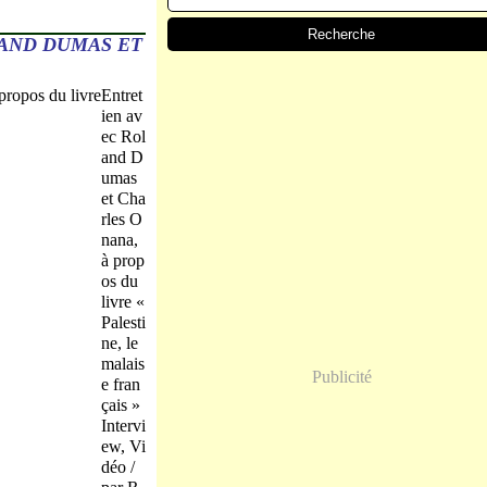
LAND DUMAS ET
Entret
ien av
ec Rol
and D
umas
et Cha
rles O
nana,
à prop
os du
livre «
Palesti
ne, le
malais
Publicité
e fran
çais »
Intervi
ew, Vi
déo /