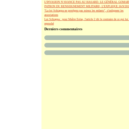
L’INVASION N’AVANCE PAS AU HASARD. LE GÉNÉRAL GOMAR
PATRON DU RENSEIGNEMENT MILITAIRE, L’EXPLIQUE.16/9/201
"La loi Schiappa ne protégera pas mieux les enfants", s'indignent les
associations
Loi Schiappa : pour Maître Eolas, l'article 2 dit le contraire de ce qui lui 
reproché
Derniers commentaires