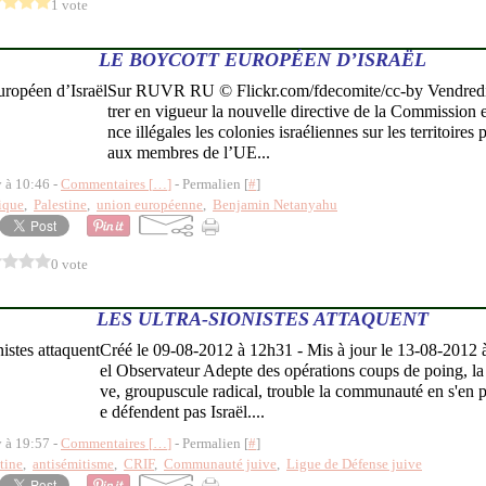
1 vote
LE BOYCOTT EUROPÉEN D’ISRAËL
Sur RUVR RU © Flickr.com/fdecomite/cc-by Vendredi, l
trer en vigueur la nouvelle directive de la Commission
nce illégales les colonies israéliennes sur les territoires p
aux membres de l’UE...
y à 10:46 -
Commentaires [
…
]
- Permalien [
#
]
ique
,
Palestine
,
union européenne
,
Benjamin Netanyahu
0 vote
LES ULTRA-SIONISTES ATTAQUENT
Créé le 09-08-2012 à 12h31 - Mis à jour le 13-08-2012
el Observateur Adepte des opérations coups de poing, la
ve, groupuscule radical, trouble la communauté en s'en p
e défendent pas Israël....
y à 19:57 -
Commentaires [
…
]
- Permalien [
#
]
tine
,
antisémitisme
,
CRIF
,
Communauté juive
,
Ligue de Défense juive