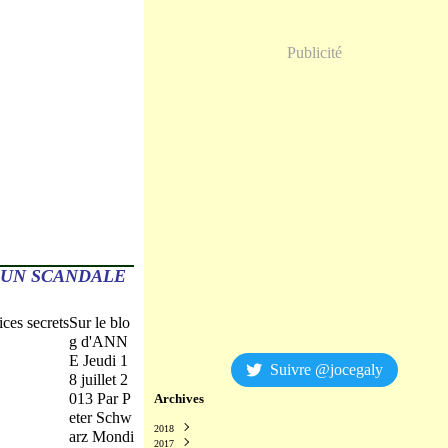
Publicité
 UN SCANDALE
Sur le blo
g d'ANN
E Jeudi 1
Suivre @jocegaly
8 juillet 2
013 Par P
Archives
eter Schw
2018
arz Mondi
2017
Décembre
(2)