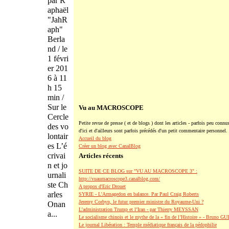
par R
aphaël
"JahR
aph"
Berla
nd / le
1 févri
er 201
6 à 11
h 15
min /
Sur le
Vu au MACROSCOPE
Cercle
Petite revue de presse ( et de blogs ) dont les articles - parfois peu connus
des vo
d'ici et d'ailleurs sont parfois précédés d'un petit commentaire personnel.
lontair
Accueil du blog
es L’é
Créer un blog avec CanalBlog
crivai
Articles récents
n et jo
SUITE DE CE BLOG sur "VU AU MACROSCOPE 3" :
urnali
http://vuaumacroscope3.canalblog.com/
ste Ch
A propos d'Eric Drouet
arles
SYRIE - L'Armagedon en balance. Par Paul Craig Roberts
Jeremy Corbyn, le futur premier ministre du Royaume-Uni ?
Onan
L’administration Trump et l’Iran - par Thierry MEYSSAN
a...
Le socialisme chinois et le mythe de la « fin de l’Histoire » - Bruno G
Le journal Libération : Temple médiatique français de la pédophilie