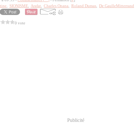
tine
,
SIONISME
,
Arafat
,
Charles Onana
,
Roland Dumas
,
De GaulleMitterrand
0 vote
Publicité