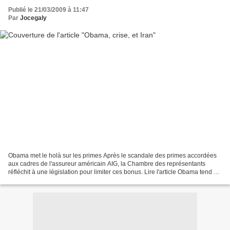
Publié le 21/03/2009 à 11:47
Par
Jocegaly
Obama met le holà sur les primes Après le scandale des primes accordées
aux cadres de l'assureur américain AIG, la Chambre des représentants
réfléchit à une législation pour limiter ces bonus. Lire l'article Obama tend à
nouveau la main à Téhéran Barack...