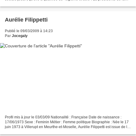
région Poitou Charente s'est dite...
Aurélie Filippetti
Publié le 09/03/2009 à 14:23
Par
Jocegaly
Profil mis à jour le 03/03/09 Nationalité : Française Date de naissance :
17/06/1973 Sexe : Feminin Métier : Femme politique Biographie : Née le 17
juin 1973 à Villerupt en Meurthe-et-Moselle, Aurélie Filippetti est issue de la
classe ouvrière. Ses grands-parents...