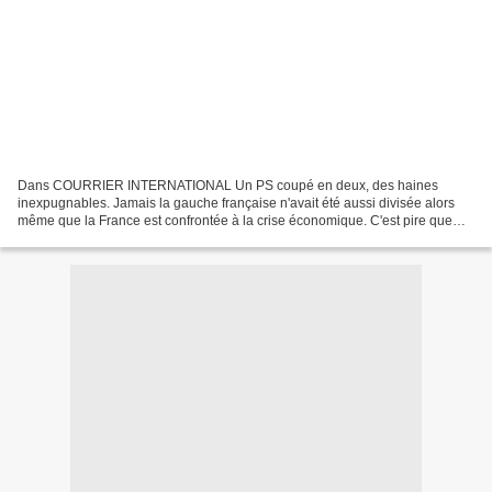
Dans COURRIER INTERNATIONAL Un PS coupé en deux, des haines
inexpugnables. Jamais la gauche française n'avait été aussi divisée alors
même que la France est confrontée à la crise économique. C'est pire que
tout ce que l'on aurait pu imaginer. Les scènes...