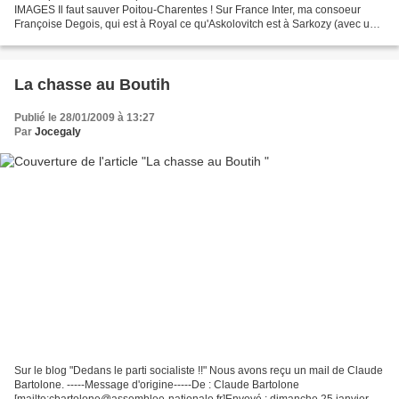
IMAGES Il faut sauver Poitou-Charentes ! Sur France Inter, ma consoeur
Françoise Degois, qui est à Royal ce qu'Askolovitch est à Sarkozy (avec un
avantage toutefois, puisqu'elle vient de rédiger...
La chasse au Boutih
Publié le 28/01/2009 à 13:27
Par
Jocegaly
Sur le blog "Dedans le parti socialiste !!" Nous avons reçu un mail de Claude
Bartolone. -----Message d'origine-----De : Claude Bartolone
[mailto:cbartolone@assemblee-nationale.fr]Envoyé : dimanche 25 janvier