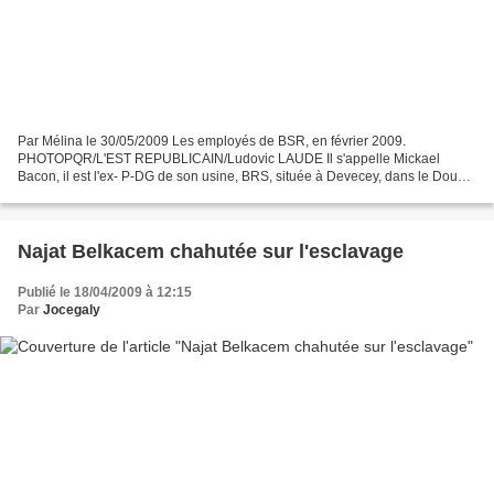
Par Mélina le 30/05/2009 Les employés de BSR, en février 2009.
PHOTOPQR/L'EST REPUBLICAIN/Ludovic LAUDE Il s'appelle Mickael
Bacon, il est l'ex- P-DG de son usine, BRS, située à Devecey, dans le Doubs.
Le 2 février dernier, il avait été surpris par l'un...
Najat Belkacem chahutée sur l'esclavage
Publié le 18/04/2009 à 12:15
Par
Jocegaly