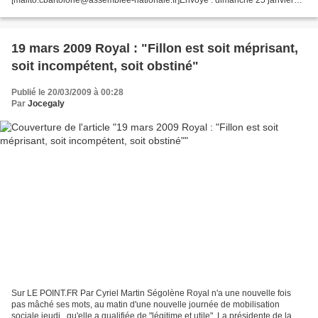
2009 Objet : - Aux correspondants Cher(e)...
19 mars 2009 Royal : "Fillon est soit méprisant,
soit incompétent, soit obstiné"
Publié le 20/03/2009 à 00:28
Par
Jocegaly
Sur LE POINT.FR Par Cyriel Martin Ségolène Royal n'a une nouvelle fois
pas mâché ses mots, au matin d'une nouvelle journée de mobilisation
sociale jeudi , qu'elle a qualifiée de "légitime et utile". La présidente de la