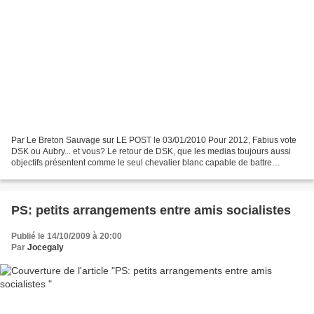
Par Le Breton Sauvage sur LE POST le 03/01/2010 Pour 2012, Fabius vote
DSK ou Aubry... et vous? Le retour de DSK, que les medias toujours aussi
objectifs présentent comme le seul chevalier blanc capable de battre
Sarkozy en 2012. Argument repris de volée...
PS: petits arrangements entre amis socialistes
Publié le 14/10/2009 à 20:00
Par
Jocegaly