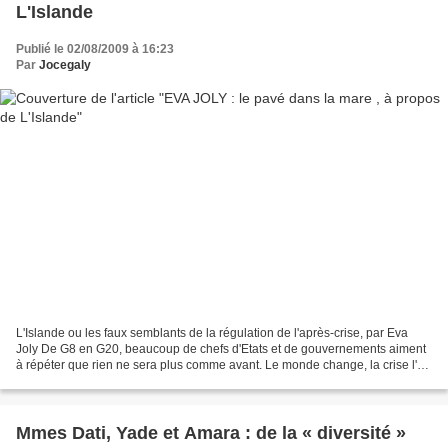
L'Islande
Publié le 02/08/2009 à 16:23
Par
Jocegaly
L'Islande ou les faux semblants de la régulation de l'après-crise, par Eva
Joly De G8 en G20, beaucoup de chefs d'Etats et de gouvernements aiment
à répéter que rien ne sera plus comme avant. Le monde change, la crise l'a
même bouleversé ; nos façons...
Mmes Dati, Yade et Amara : de la « diversité »