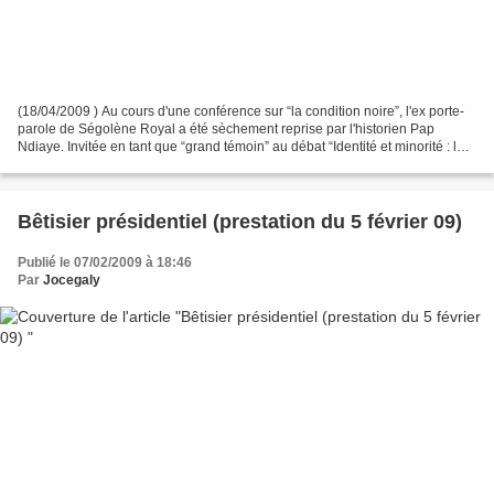
(18/04/2009 ) Au cours d'une conférence sur “la condition noire”, l'ex porte-
parole de Ségolène Royal a été sèchement reprise par l'historien Pap
Ndiaye. Invitée en tant que “grand témoin” au débat “Identité et minorité : la
condition noire” (organisé...
Bêtisier présidentiel (prestation du 5 février 09)
Publié le 07/02/2009 à 18:46
Par
Jocegaly