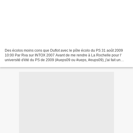
Des écolos moins cons que Duflot avec le pôle écolo du PS 31 août 2009
10:00 Par Rva sur INTOX 2007 Avant de me rendre à La Rochelle pour l'
université d'été du PS de 2009 (#ueps09 ou #ueps, #eups09), j'ai fait un
détour par Saint Cié, 150 militants du...